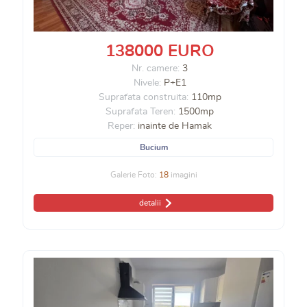
138000 EURO
Nr. camere:
3
Nivele:
P+E1
Suprafata construita:
110mp
Suprafata Teren:
1500mp
Reper:
inainte de Hamak
Bucium
Galerie Foto:
18
imagini
detalii