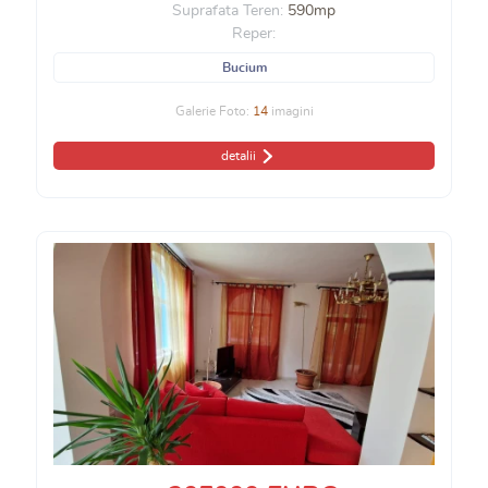
Suprafata Teren:
590mp
Reper:
Bucium
Galerie Foto:
14
imagini
detalii