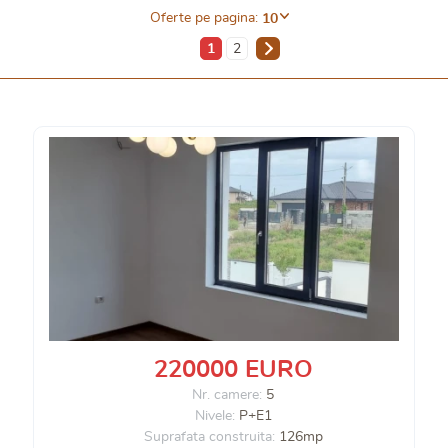
Oferte pe pagina:
10
1
2
220000 EURO
Nr. camere:
5
Nivele:
P+E1
Suprafata construita:
126mp