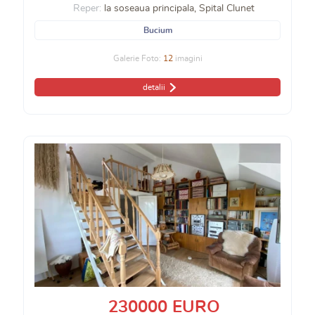
Reper:
la soseaua principala, Spital Clunet
Bucium
Galerie Foto:
12
imagini
detalii
230000 EURO