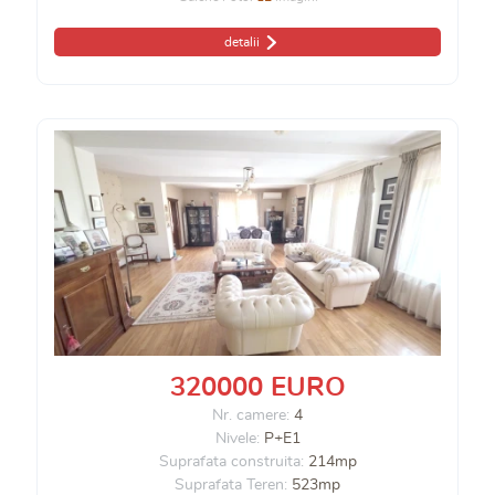
detalii
320000 EURO
Nr. camere:
4
Nivele:
P+E1
Suprafata construita:
214mp
Suprafata Teren:
523mp