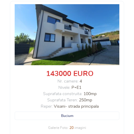
143000 EURO
Nr. camere:
4
Nivele:
P+E1
Suprafata construita:
100mp
Suprafata Teren:
250mp
Reper:
Visani- strada principala
Bucium
Galerie Foto:
20
imagini