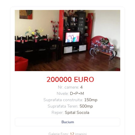
200000 EURO
Nr. camere:
4
Nivele:
D+P+M
Suprafata construita:
150mp
Suprafata Teren:
500mp
Reper:
Spital Socola
Bucium
Galerie Foto:
12
imagini