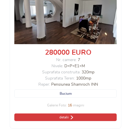
280000 EURO
Nr. camere:
7
Nivele:
D+P+E1+M
Suprafata construita:
320mp
Suprafata Teren:
1000mp
Reper:
Pensiunea Shamroch INN
Bucium
Galerie Foto:
16
imagini
detalii