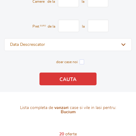
Camere
de la
la
Pret
EURO
de la
la
Data Descrescator
doar case noi
Lista completa de
vanzari
case si vile in Iasi pentru:
Bucium
20
oferte