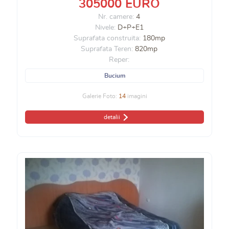
305000 EURO
Nr. camere:
4
Nivele:
D+P+E1
Suprafata construita:
180mp
Suprafata Teren:
820mp
Reper:
Bucium
Galerie Foto:
14
imagini
detalii