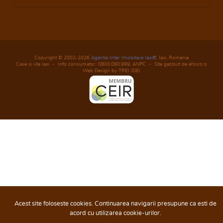
Copyright © 2002-2026
Agentia Inter Imobiliare Iasi®
, Iasi, Romania
Case si vile Iasi
Info consumator: 0800.080.999,
ANPC
Site gazduit de ehost.ro
Web Design by TREI IDEI
Acest site foloseste cookies. Continuarea navigarii presupune ca esti de
acord cu utilizarea cookie-urilor.