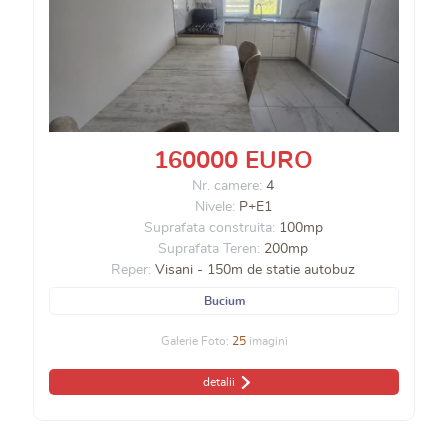
160000 EURO
Nr. camere:
4
Nivele:
P+E1
Suprafata construita:
100mp
Suprafata Teren:
200mp
Reper:
Visani - 150m de statie autobuz
Bucium
Galerie Foto:
25
imagini
detalii