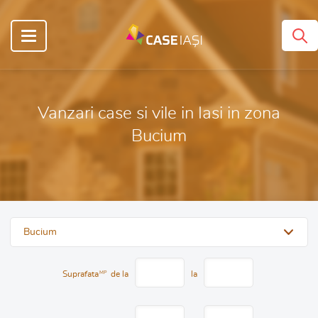
Vanzari case si vile in Iasi in zona
Bucium
Bucium
Suprafata
MP
de la
la