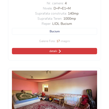
Nr. camere:
4
Nivele:
D+P+E1+M
Suprafata construita:
140mp
Suprafata Teren:
1000mp
Reper:
LIDL Bucium
Bucium
Galerie Foto:
17
imagini
detalii