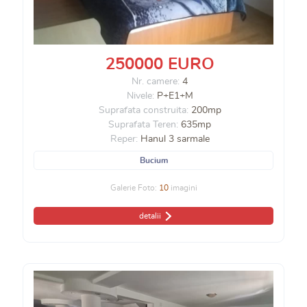
250000 EURO
Nr. camere:
4
Nivele:
P+E1+M
Suprafata construita:
200mp
Suprafata Teren:
635mp
Reper:
Hanul 3 sarmale
Bucium
Galerie Foto:
10
imagini
detalii