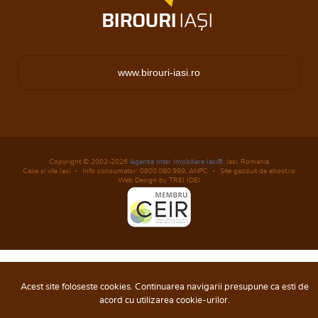
www.birouri-iasi.ro
Copyright © 2002-2026
Agentia Inter Imobiliare Iasi®
, Iasi, Romania
Case si vile Iasi
Info consumator: 0800.080.999,
ANPC
Site gazduit de ehost.ro
Web Design by TREI IDEI
Acest site foloseste cookies. Continuarea navigarii presupune ca esti de
acord cu utilizarea cookie-urilor.