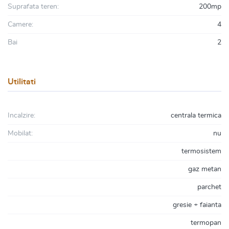
Suprafata teren:
200mp
Camere:
4
Bai
2
Utilitati
Incalzire:
centrala termica
Mobilat:
nu
termosistem
gaz metan
parchet
gresie + faianta
termopan