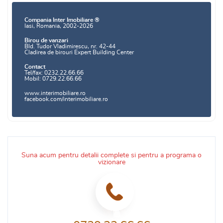
Compania Inter Imobiliare ®
Iasi, Romania, 2002-2026
Birou de vanzari
Bld. Tudor Vladimirescu, nr. 42-44
Cladirea de birouri Expert Building Center
Contact
Tel/fax: 0232.22.66.66
Mobil: 0729.22.66.66
www.interimobiliare.ro
facebook.com/interimobiliare.ro
Suna acum pentru detalii complete si pentru a programa o
vizionare