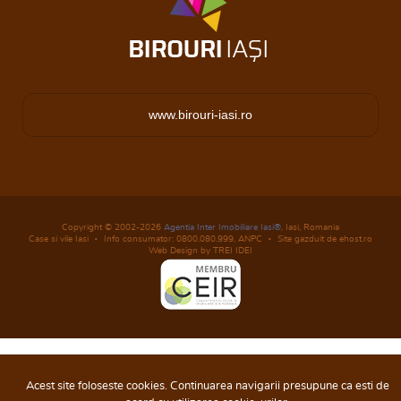
www.birouri-iasi.ro
Copyright © 2002-2026
Agentia Inter Imobiliare Iasi®
, Iasi, Romania
Case si vile Iasi
Info consumator: 0800.080.999,
ANPC
Site gazduit de ehost.ro
Web Design by TREI IDEI
Acest site foloseste cookies. Continuarea navigarii presupune ca esti de