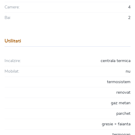
Camere:
4
Bai
2
Utilitati
Incalzire:
centrala termica
Mobilat:
nu
termosistem
renovat
gaz metan
parchet
gresie + faianta
termopan