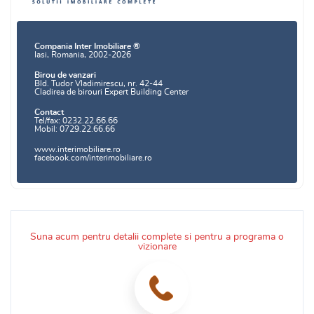
Compania Inter Imobiliare ®
Iasi, Romania, 2002-2026
Birou de vanzari
Bld. Tudor Vladimirescu, nr. 42-44
Cladirea de birouri Expert Building Center
Contact
Tel/fax: 0232.22.66.66
Mobil: 0729.22.66.66
www.interimobiliare.ro
facebook.com/interimobiliare.ro
Suna acum pentru detalii complete si pentru a programa o
vizionare