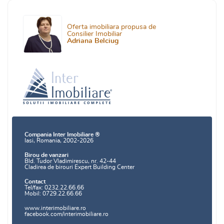
Oferta imobiliara propusa de
Consilier Imobiliar
Adriana Belciug
Compania Inter Imobiliare ®
Iasi, Romania, 2002-2026
Birou de vanzari
Bld. Tudor Vladimirescu, nr. 42-44
Cladirea de birouri Expert Building Center
Contact
Tel/fax: 0232.22.66.66
Mobil: 0729.22.66.66
www.interimobiliare.ro
facebook.com/interimobiliare.ro