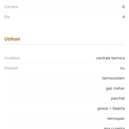
Camere:
6
Bai
4
Utilitati
Incalzire:
centrala termica
Mobilat:
nu
termosistem
gaz metan
parchet
gresie + faianta
termopan
apa curenta