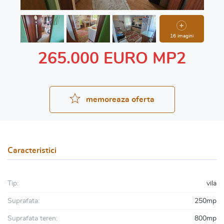
16 imagini
265.000 EURO MP2
memoreaza oferta
Caracteristici
Tip:
vila
Suprafata:
250mp
Suprafata teren:
800mp