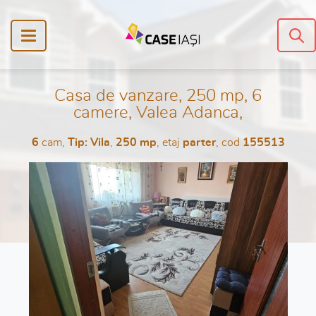
Casa de vanzare, 250 mp, 6
camere, Valea Adanca,
6
cam,
Tip: Vila
,
250 mp
, etaj
parter
, cod
155513