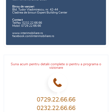
Birou de vanzari
Bld. Tudor Vladimirescu, nr. 42-44
Cladirea de birouri Expert Building Center
Contact
Tel/fax: 0232.22.66.66
Mobil: 0729.22.66.66
www.interimobiliare.ro
facebook.com/interimobiliare.ro
Suna acum pentru detalii complete si pentru a programa o
vizionare
0729.22.66.66
0232.22.66.66