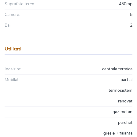
Suprafata teren:
450mp
Camere:
5
Bai
2
Utilitati
Incalzire:
centrala termica
Mobilat:
partial
termosistem
renovat
gaz metan
parchet
gresie + faianta