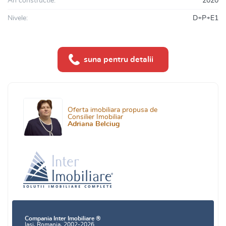
An constructie:
2020
Nivele:
D+P+E1
suna pentru detalii
Oferta imobiliara propusa de
Consilier Imobiliar
Adriana Belciug
Compania Inter Imobiliare ®
Iasi, Romania, 2002-2026