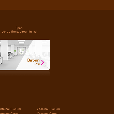
Spatii
pentru firme, birouri in Iasi
Birouri
Iasi
nte noi Bucium
Case noi Bucium
nte noi Centru
Case noi Copou