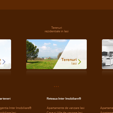
Terenuri
rezidentiale in Iasi
e
Terenuri
i
Iasi
arteneri
Reteaua Inter Imobiliare®
gentia Inter Imobiliare®
Apartamente de vanzare Iasi
Apartame
mobiliare Iasi
Case si Vile de vanzare Iasi
Apartame