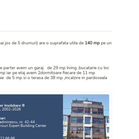
ai jos de 5 drumuri) are o suprafata utila de
140 mp
pe un
pe parter avem un garaj de 29 mp living ,bucatarie cu loc
mp iar pe etaj avem 2dormitoare fiecare de 11 mp
ie de 5 mp si o terasa de 38 mp ,incalzire in pardoseala
er Imobiliare ®
a, 2002-2026
zari
adimirescu, nr. 42-44
irouri Expert Building Center
.22.66.66