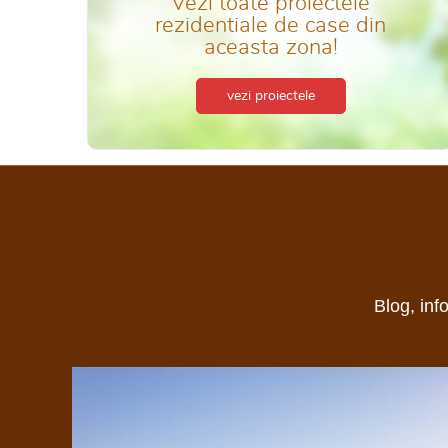
Vezi toate proiectele
rezidentiale de case din
aceasta zona!
vezi proiectele
Blog, inf