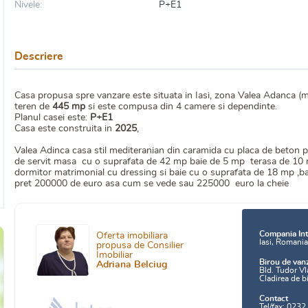
Nivele:
P+E1
Descriere
Casa propusa spre vanzare este situata in Iasi, zona Valea Adanca (m
teren de
445 mp
si este compusa din 4 camere si dependinte.
Planul casei este:
P+E1
Casa este construita in
2025
,
Valea Adinca casa stil mediteranian din caramida cu placa de beton 
de servit masa cu o suprafata de 42 mp baie de 5 mp terasa de 10 
dormitor matrimonial cu dressing si baie cu o suprafata de 18 mp ,ba
pret 200000 de euro asa cum se vede sau 225000 euro la cheie
Compania Int
Oferta imobiliara
Iasi, Romani
propusa de Consilier
Imobiliar
Birou de van
Adriana Belciug
Bld. Tudor Vl
Cladirea de b
Contact
Tel/fax: 0232