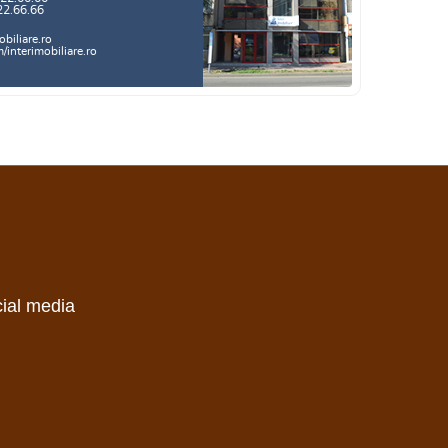
22.66.66
biliare.ro
interimobiliare.ro
cial media