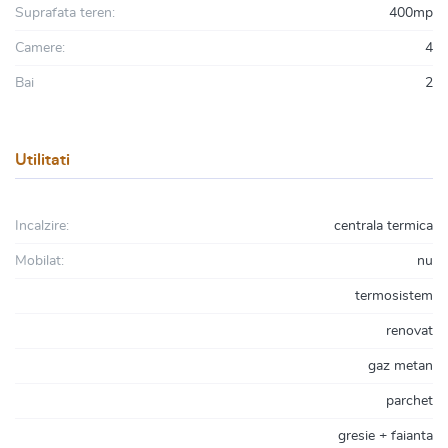
Suprafata teren:
400mp
Camere:
4
Bai
2
Utilitati
Incalzire:
centrala termica
Mobilat:
nu
termosistem
renovat
gaz metan
parchet
gresie + faianta