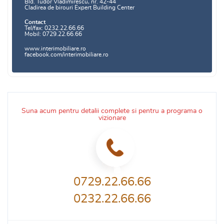
Bld. Tudor Vladimirescu, nr. 42-44
Cladirea de birouri Expert Building Center
Contact
Tel/fax: 0232.22.66.66
Mobil: 0729.22.66.66
www.interimobiliare.ro
facebook.com/interimobiliare.ro
Suna acum pentru detalii complete si pentru a programa o
vizionare
0729.22.66.66
0232.22.66.66