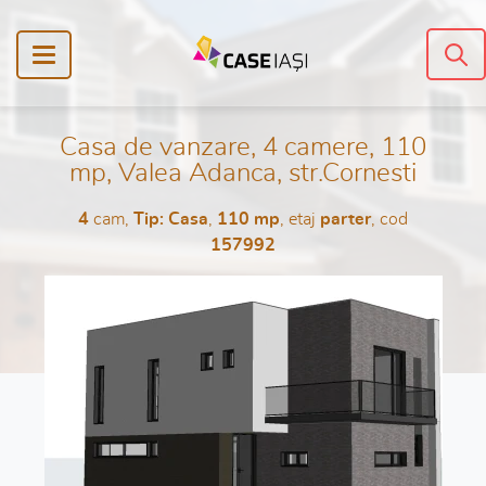
Casa de vanzare, 4 camere, 110
mp, Valea Adanca, str.Cornesti
4
cam,
Tip: Casa
,
110 mp
, etaj
parter
, cod
157992