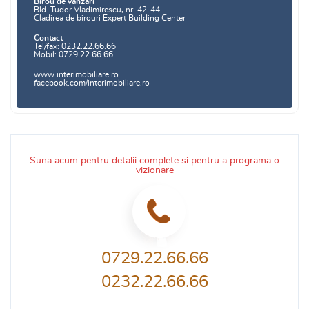
Birou de vanzari
Bld. Tudor Vladimirescu, nr. 42-44
Cladirea de birouri Expert Building Center
Contact
Tel/fax: 0232.22.66.66
Mobil: 0729.22.66.66
www.interimobiliare.ro
facebook.com/interimobiliare.ro
Suna acum pentru detalii complete si pentru a programa o
vizionare
0729.22.66.66
0232.22.66.66