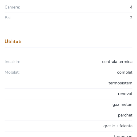
Camere:
4
Bai
2
Utilitati
Incalzire:
centrala termica
Mobilat:
complet
termosistem
renovat
gaz metan
parchet
gresie + faianta
termopan