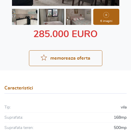
6 imagini
285.000 EURO
memoreaza oferta
Caracteristici
Tip:
vila
Suprafata:
168mp
Suprafata teren:
500mp