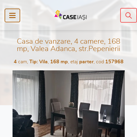
Casa de vanzare, 4 camere, 168
mp, Valea Adanca, str.Pepenierii
4
cam,
Tip: Vila
,
168 mp
, etaj
parter
, cod
157968