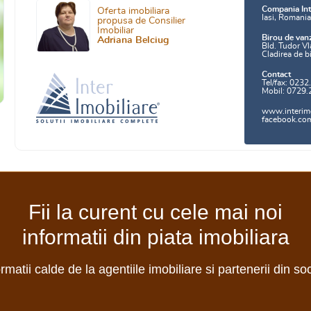
Compania Int
Oferta imobiliara
Iasi, Romani
propusa de Consilier
Imobiliar
Birou de van
Adriana Belciug
Bld. Tudor Vl
Cladirea de b
Contact
Tel/fax: 0232
Mobil: 0729.
www.interimo
facebook.com/
Fii la curent cu cele mai noi
informatii din piata imobiliara
ormatii calde de la agentiile imobiliare si partenerii din so