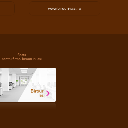
www.birouri-iasi.ro
Spatii
pentru firme, birouri in Iasi
Birouri
Iasi