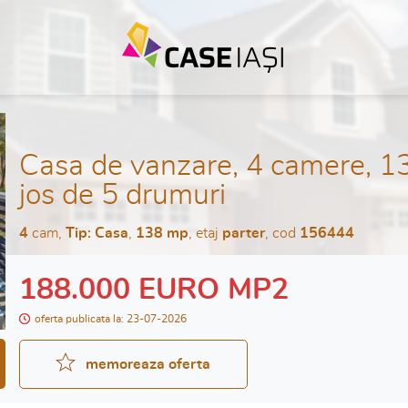
Casa de vanzare, 4 camere, 1
jos de 5 drumuri
4
cam,
Tip: Casa
,
138 mp
, etaj
parter
, cod
156444
188.000 EURO MP2
oferta publicata la: 23-07-2026
memoreaza oferta