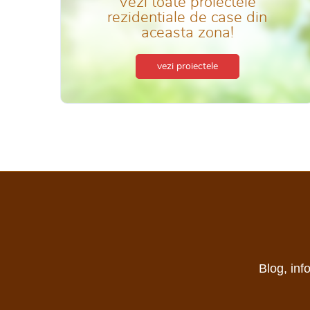
Vezi toate proiectele
rezidentiale de case din
aceasta zona!
vezi proiectele
Blog, inf