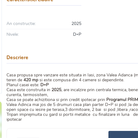
An constructie:
2025
Nivele:
D+P
Descriere
Casa propusa spre vanzare este situata in Iasi, zona Valea Adanca (m
teren de
420 mp
si este compusa din 4 camere si dependinte.
Planul casei este:
D+P
Casa este construita in
2025
, are incalzire prin centrala termica, be
curenta, termosistem,
Casa se poate achizitiona si prin credit ipotecar prin
Programul PRI
Valea Adinca mai jos de 5 drumuri casa plan parter D+P si pod ,la de
open space cu iesire pe terasa,3 dormitoare, 2 bai si pod ,libera ,raco
Tripan imprejmuita cu gard si portii metalice cu finalizare in luna
ipotecar