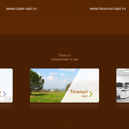
www.case-iasi.ro
www.terenuri-iasi.ro
Terenuri
rezidentiale in Iasi
e
Terenuri
i
Iasi