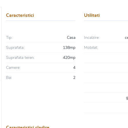
Caracteristici
Utilitati
Tip:
Casa
Incalzire:
c
Suprafata:
138mp
Mobilat:
Suprafata teren:
420mp
Camere:
4
Bai
2
g
Caracteristici cladire