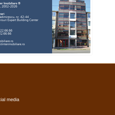
er Imobiliare ®
a, 2002-2026
zari
adimirescu, nr. 42-44
irouri Expert Building Center
.22.66.66
22.66.66
biliare.ro
interimobiliare.ro
cial media