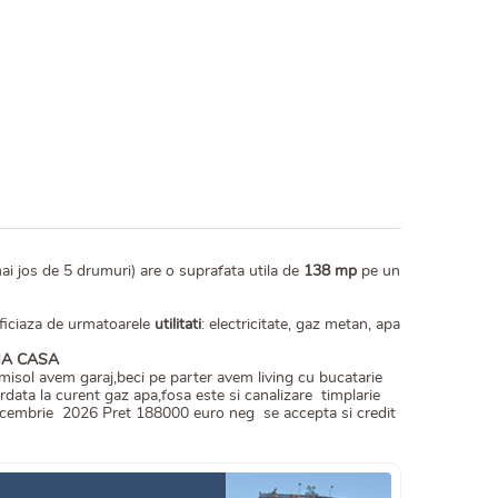
ai jos de 5 drumuri) are o suprafata utila de
138 mp
pe un
neficiaza de urmatoarele
utilitati
: electricitate, gaz metan, apa
MA CASA
misol avem garaj,beci pe parter avem living cu bucatarie
rdata la curent gaz apa,fosa este si canalizare timplarie
 decembrie 2026 Pret 188000 euro neg se accepta si credit