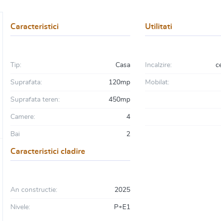
Caracteristici
Utilitati
Tip:
Casa
Incalzire:
c
Suprafata:
120mp
Mobilat:
Suprafata teren:
450mp
Camere:
4
Bai
2
Caracteristici cladire
An constructie:
2025
Nivele:
P+E1