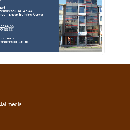
zari
adimirescu, nr. 42-44
irouri Expert Building Center
.22.66.66
22.66.66
biliare.ro
interimobiliare.ro
cial media