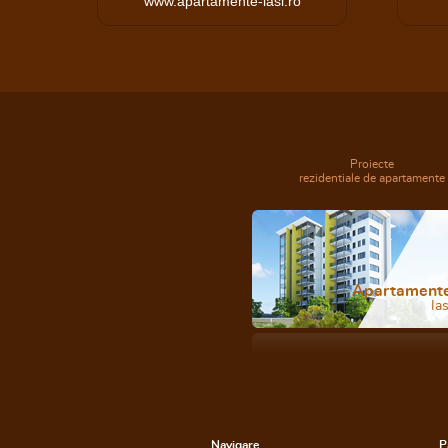
www.apartamente-iasi.ro
Proiecte
rezidentiale de apartamente
Apartament
Ias
Navigare
P