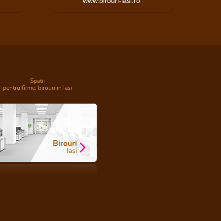
www.birouri-iasi.ro
Spatii
pentru firme, birouri in Iasi
Birouri
Iasi