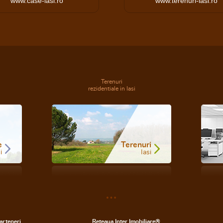
www.case-iasi.ro
www.terenuri-iasi.ro
Terenuri
rezidentiale in Iasi
e
Terenuri
i
Iasi
arteneri
Reteaua Inter Imobiliare®