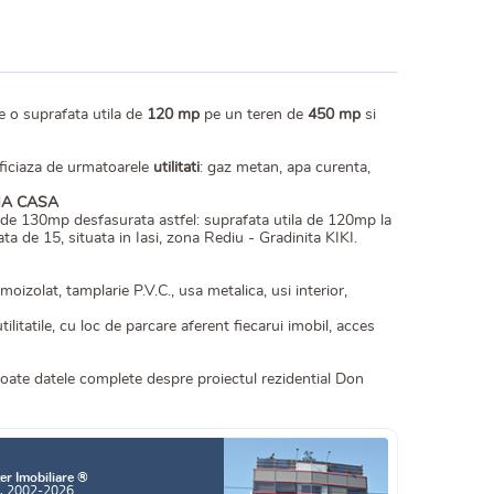
e o suprafata utila de
120 mp
pe un teren de
450 mp
si
neficiaza de urmatoarele
utilitati
: gaz metan, apa curenta,
MA CASA
 de 130mp desfasurata astfel: suprafata utila de 120mp la
a de 15, situata in Iasi, zona Rediu - Gradinita KIKI.
izolat, tamplarie P.V.C., usa metalica, usi interior,
litatile, cu loc de parcare aferent fiecarui imobil, acces
 toate datele complete despre proiectul rezidential Don
er Imobiliare ®
a, 2002-2026