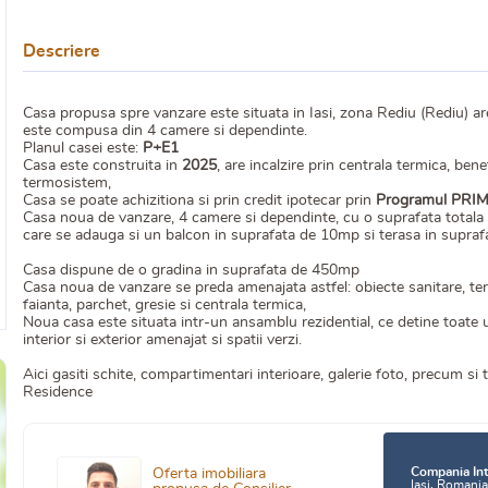
Descriere
Casa propusa spre vanzare este situata in Iasi, zona Rediu (Rediu) ar
este compusa din 4 camere si dependinte.
Planul casei este:
P+E1
Casa este construita in
2025
, are incalzire prin centrala termica, be
termosistem,
Casa se poate achizitiona si prin credit ipotecar prin
Programul PRI
Casa noua de vanzare, 4 camere si dependinte, cu o suprafata totala
care se adauga si un balcon in suprafata de 10mp si terasa in suprafat
Casa dispune de o gradina in suprafata de 450mp
Casa noua de vanzare se preda amenajata astfel: obiecte sanitare, termo
faianta, parchet, gresie si centrala termica,
Noua casa este situata intr-un ansamblu rezidential, ce detine toate uti
interior si exterior amenajat si spatii verzi.
Aici gasiti schite, compartimentari interioare, galerie foto, precum si
Residence
Compania Int
Oferta imobiliara
Iasi, Romani