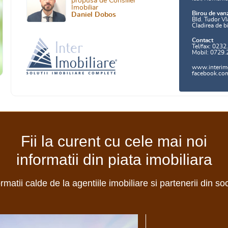
propusa de Consilier
Imobiliar
Birou de van
Daniel Dobos
Bld. Tudor Vl
Cladirea de b
Contact
Tel/fax: 0232
Mobil: 0729.
www.interimo
facebook.com/
Fii la curent cu cele mai noi
informatii din piata imobiliara
ormatii calde de la agentiile imobiliare si partenerii din so