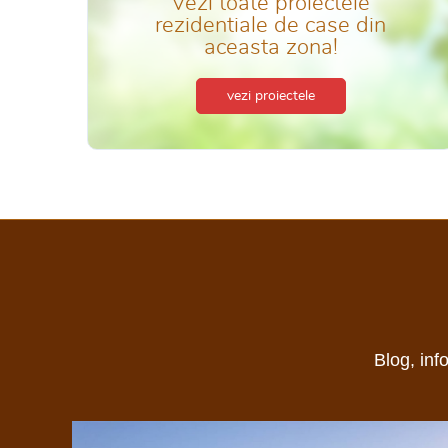
Vezi toate proiectele
rezidentiale de case din
aceasta zona!
vezi proiectele
Blog, inf