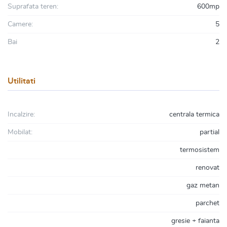
Suprafata teren:
600mp
Camere:
5
Bai
2
Utilitati
Incalzire:
centrala termica
Mobilat:
partial
termosistem
renovat
gaz metan
parchet
gresie + faianta