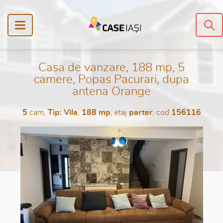
Casa de vanzare, 188 mp, 5
camere, Popas Pacurari, dupa
antena Orange
5
cam,
Tip: Vila
,
188 mp
, etaj
parter
, cod
156116