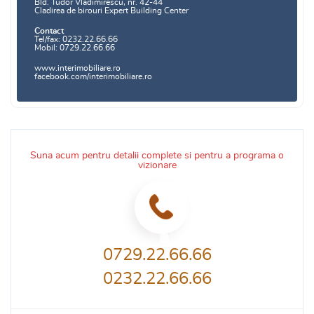
Bld. Tudor Vladimirescu, nr. 42-44
Cladirea de birouri Expert Building Center
Contact
Tel/fax: 0232.22.66.66
Mobil: 0729.22.66.66
www.interimobiliare.ro
facebook.com/interimobiliare.ro
Suna acum pentru detalii complete si pentru a programa o
vizionare
0729.22.66.66
0232.22.66.66