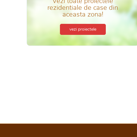
Vezi toate proiectele
rezidentiale de case din
aceasta zona!
vezi proiectele