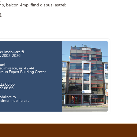
,
, balcon 4mp, fiind dispusi astfel:
),
er Imobiliare ®
a, 2002-2026
zari
adimirescu, nr. 42-44
irouri Expert Building Center
.22.66.66
22.66.66
biliare.ro
interimobiliare.ro