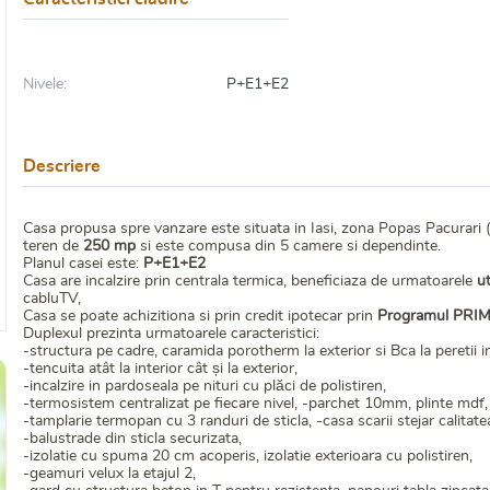
Nivele:
P+E1+E2
Descriere
Casa propusa spre vanzare este situata in Iasi, zona Popas Pacurari 
teren de
250 mp
si este compusa din 5 camere si dependinte.
Planul casei este:
P+E1+E2
Casa are incalzire prin centrala termica, beneficiaza de urmatoarele
ut
cabluTV,
Casa se poate achizitiona si prin credit ipotecar prin
Programul PRI
Duplexul prezinta urmatoarele caracteristici:
-structura pe cadre, caramida porotherm la exterior si Bca la peretii in
-tencuita atât la interior cât și la exterior,
-incalzire in pardoseala pe nituri cu plăci de polistiren,
-termosistem centralizat pe fiecare nivel, -parchet 10mm, plinte mdf,
-tamplarie termopan cu 3 randuri de sticla, -casa scarii stejar calitatea A
-balustrade din sticla securizata,
-izolatie cu spuma 20 cm acoperis, izolatie exterioara cu polistiren,
-geamuri velux la etajul 2,