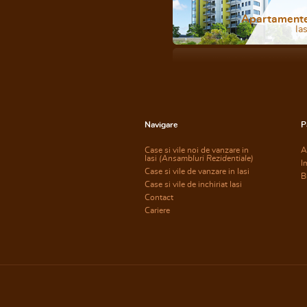
Apartament
Ias
Navigare
P
Case si vile noi de vanzare in
A
Iasi
(Ansambluri Rezidentiale)
I
Case si vile de vanzare in Iasi
B
Case si vile de inchiriat Iasi
Contact
Cariere