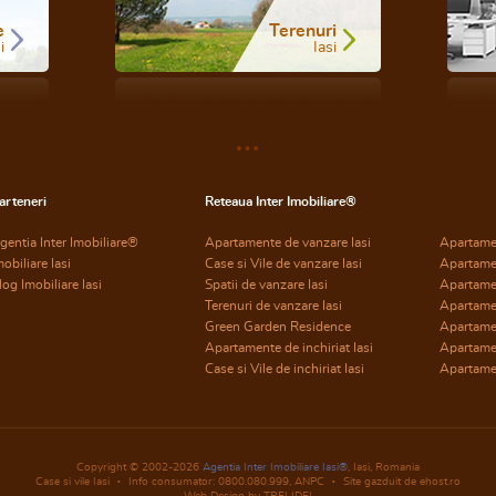
e
Terenuri
i
Iasi
arteneri
Reteaua Inter Imobiliare®
gentia Inter Imobiliare®
Apartamente de vanzare Iasi
Apartame
mobiliare Iasi
Case si Vile de vanzare Iasi
Apartame
log Imobiliare Iasi
Spatii de vanzare Iasi
Apartame
Terenuri de vanzare Iasi
Apartame
Green Garden Residence
Apartamen
Apartamente de inchiriat Iasi
Apartamen
Case si Vile de inchiriat Iasi
Apartamen
Copyright © 2002-2026
Agentia Inter Imobiliare Iasi®
, Iasi, Romania
Case si vile Iasi
Info consumator: 0800.080.999,
ANPC
Site gazduit de ehost.ro
Web Design by TREI IDEI