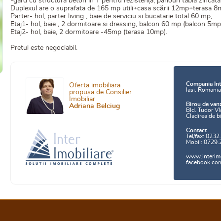
-gard cu structura beton in T pentru rezistența, panouri tabla zincata
Duplexul are o suprafata de 165 mp utili+casa scării 12mp+terasa 8mp
Parter- hol, parter living , baie de serviciu si bucatarie total 60 mp,
Etaj1- hol, baie , 2 dormitoare si dressing, balcon 60 mp (balcon 5mp
Etaj2- hol, baie, 2 dormitoare -45mp (terasa 10mp).
Pretul este negociabil.
Compania Int
Oferta imobiliara
Iasi, Romani
propusa de Consilier
Imobiliar
Birou de van
Adriana Belciug
Bld. Tudor Vl
Cladirea de b
Contact
Tel/fax: 0232
Mobil: 0729.
www.interimo
facebook.com/