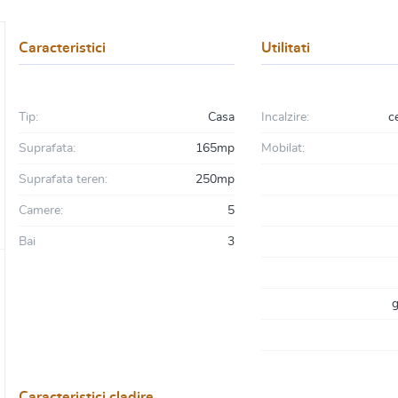
Caracteristici
Utilitati
Tip:
Casa
Incalzire:
c
Suprafata:
165mp
Mobilat:
Suprafata teren:
250mp
Camere:
5
Bai
3
g
Caracteristici cladire