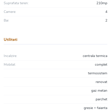
Suprafata teren:
210mp
Camere:
4
Bai
2
Utilitati
Incalzire:
centrala termica
Mobilat:
complet
termosistem
renovat
gaz metan
parchet
gresie + faianta