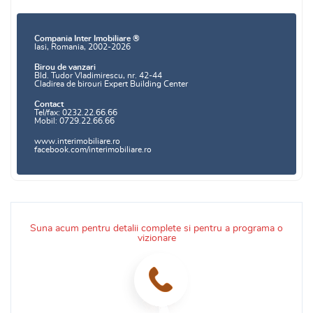
Compania Inter Imobiliare ®
Iasi, Romania, 2002-2026
Birou de vanzari
Bld. Tudor Vladimirescu, nr. 42-44
Cladirea de birouri Expert Building Center
Contact
Tel/fax: 0232.22.66.66
Mobil: 0729.22.66.66
www.interimobiliare.ro
facebook.com/interimobiliare.ro
Suna acum pentru detalii complete si pentru a programa o
vizionare