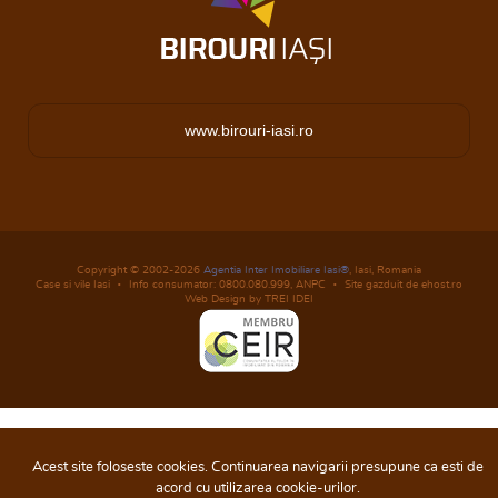
www.birouri-iasi.ro
Copyright © 2002-2026
Agentia Inter Imobiliare Iasi®
, Iasi, Romania
Case si vile Iasi
Info consumator: 0800.080.999,
ANPC
Site gazduit de ehost.ro
Web Design by TREI IDEI
Acest site foloseste cookies. Continuarea navigarii presupune ca esti de
acord cu utilizarea cookie-urilor.