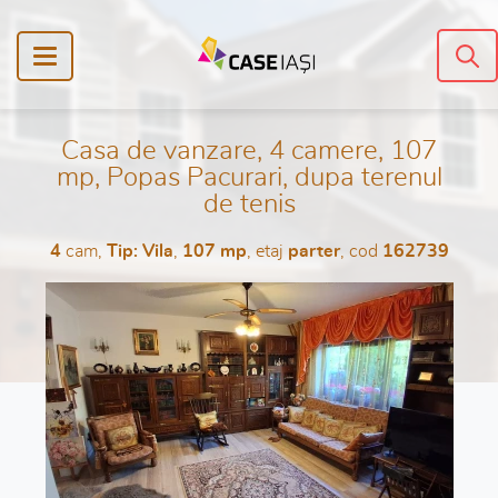
Casa de vanzare, 4 camere, 107
mp, Popas Pacurari, dupa terenul
de tenis
4
cam,
Tip: Vila
,
107 mp
, etaj
parter
, cod
162739