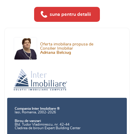
suna pentru detalii
Oferta imobiliara propusa de
Consilier Imobiliar
Adriana Belciug
Compania Inter Imobiliare ®
Iasi, Romania, 2002-2026
Birou de vanzari
Bld. Tudor Vladimirescu, nr. 42-44
Cladirea de birouri Expert Building Center