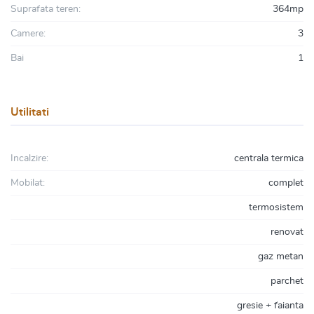
Suprafata teren:
364mp
Camere:
3
Bai
1
Utilitati
Incalzire:
centrala termica
Mobilat:
complet
termosistem
renovat
gaz metan
parchet
gresie + faianta