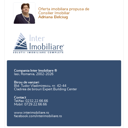
Oferta imobiliara propusa de
Consilier Imobiliar
Adriana Belciug
Compania Inter Imobiliare ®
Iasi, Romania, 2002-2026
Birou de vanzari
Bld. Tudor Vladimirescu, nr. 42-44
Cladirea de birouri Expert Building Center
Contact
Tel/fax: 0232.22.66.66
Mobil: 0729.22.66.66
www.interimobiliare.ro
facebook.com/interimobiliare.ro