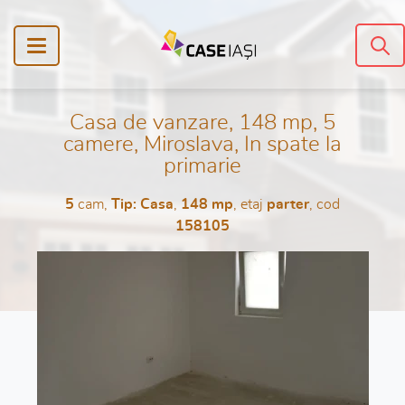
Casa de vanzare, 148 mp, 5
camere, Miroslava, In spate la
primarie
5
cam,
Tip: Casa
,
148 mp
, etaj
parter
, cod
158105