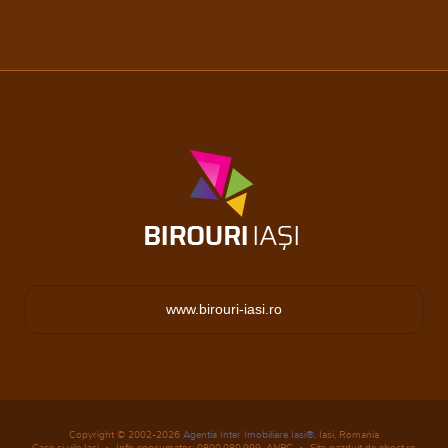
www.birouri-iasi.ro
Copyright © 2002-2026
Agentia Inter Imobiliare Iasi®
, Iasi, Romania
Case si vile Iasi
Info consumator: 0800.080.999,
ANPC
Site gazduit de ehost.ro