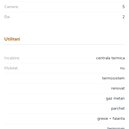
Camere:
5
Bai
2
Utilitati
Incalzire:
centrala termica
Mobilat:
nu
termosistem
renovat
gaz metan
parchet
gresie + faianta
termopan