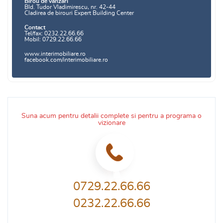
Birou de vanzari
Bld. Tudor Vladimirescu, nr. 42-44
Cladirea de birouri Expert Building Center
Contact
Tel/fax: 0232.22.66.66
Mobil: 0729.22.66.66
www.interimobiliare.ro
facebook.com/interimobiliare.ro
Suna acum pentru detalii complete si pentru a programa o
vizionare
0729.22.66.66
0232.22.66.66