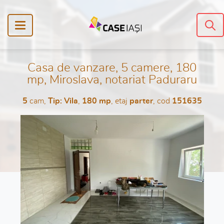
Casa de vanzare, 5 camere, 180
mp, Miroslava, notariat Paduraru
5
cam,
Tip: Vila
,
180 mp
, etaj
parter
, cod
151635