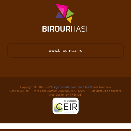
www.birouri-iasi.ro
Copyright © 2002-2026
Agentia Inter Imobiliare Iasi®
, Iasi, Romania
Case si vile Iasi
Info consumator: 0800.080.999,
ANPC
Site gazduit de ehost.ro
Web Design by TREI IDEI