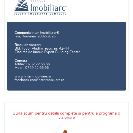
Compania Inter Imobiliare ®
Iasi, Romania, 2002-2026
Birou de vanzari
Bld. Tudor Vladimirescu, nr. 42-44
Cladirea de birouri Expert Building Center
Contact
Tel/fax: 0232.22.66.66
Mobil: 0729.22.66.66
www.interimobiliare.ro
facebook.com/interimobiliare.ro
Suna acum pentru detalii complete si pentru a programa o
vizionare