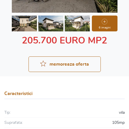
6 imagini
205.700 EURO MP2
memoreaza oferta
Caracteristici
Tip:
vila
Suprafata:
105mp