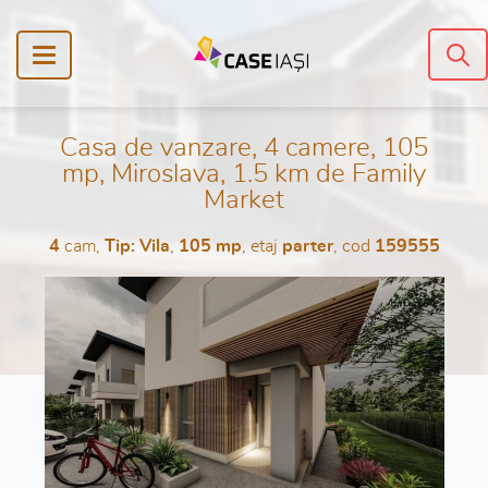
Casa de vanzare, 4 camere, 105
mp, Miroslava, 1.5 km de Family
Market
4
cam,
Tip: Vila
,
105 mp
, etaj
parter
, cod
159555