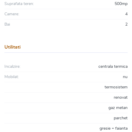
Suprafata teren:
500mp
Camere:
4
Bai
2
Utilitati
Incalzire:
centrala termica
Mobilat:
nu
termosistem
renovat
gaz metan
parchet
gresie + faianta