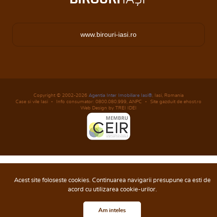
www.birouri-iasi.ro
Copyright © 2002-2026
Agentia Inter Imobiliare Iasi®
, Iasi, Romania
Case si vile Iasi
Info consumator: 0800.080.999,
ANPC
Site gazduit de ehost.ro
Web Design by TREI IDEI
Acest site foloseste cookies. Continuarea navigarii presupune ca esti de
acord cu utilizarea cookie-urilor.
Am inteles