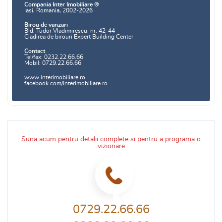
Compania Inter Imobiliare ®
Iasi, Romania, 2002-2026
Birou de vanzari
Bld. Tudor Vladimirescu, nr. 42-44
Cladirea de birouri Expert Building Center
Contact
Tel/fax: 0232.22.66.66
Mobil: 0729.22.66.66
www.interimobiliare.ro
facebook.com/interimobiliare.ro
Suna acum pentru detalii complete si pentru a programa o
vizionare
0729.22.66.66