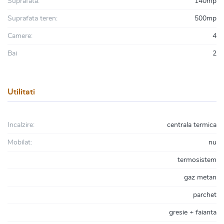
Suprafata:
140mp
Suprafata teren:
500mp
Camere:
4
Bai
2
Utilitati
Incalzire:
centrala termica
Mobilat:
nu
termosistem
gaz metan
parchet
gresie + faianta