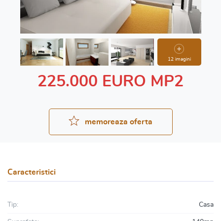
12 imagini
225.000 EURO MP2
memoreaza oferta
Caracteristici
Tip:
Casa