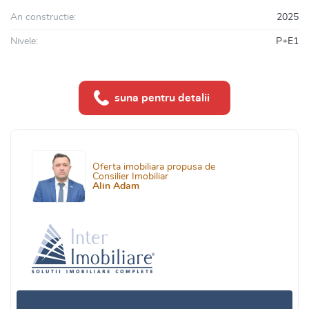
An constructie:
2025
Nivele:
P+E1
suna pentru detalii
Oferta imobiliara propusa de
Consilier Imobiliar
Alin Adam