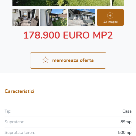
13 imagini
178.900 EURO MP2
memoreaza oferta
Caracteristici
Tip:
Casa
Suprafata:
89mp
Suprafata teren:
500mp