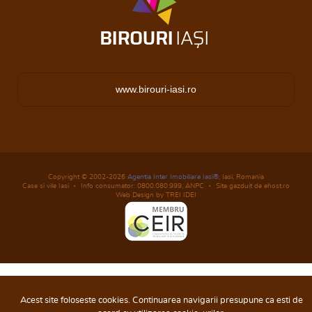
www.birouri-iasi.ro
Copyright © 2002-2026
Agentia Inter Imobiliare Iasi®
, Iasi, Romania
Case si vile Iasi
Info consumator: 0800.080.999,
ANPC
Site gazduit de ehost.ro
Web Design by TREI IDEI
Acest site foloseste cookies. Continuarea navigarii presupune ca esti de