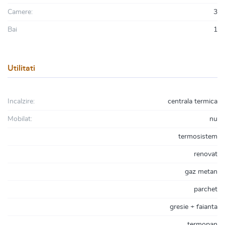
Camere:
3
Bai
1
Utilitati
Incalzire:
centrala termica
Mobilat:
nu
termosistem
renovat
gaz metan
parchet
gresie + faianta
termopan