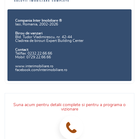
Compania Inter Imobiliare ®
Iasi, Romania, 2002-2026
Birou de vanzari
Bld. Tudor Vladimirescu, nr. 42-44
Cladirea de birouri Expert Building Center
Contact
Tel/fax: 0232.22.66.66
Mobil: 0729.22.66.66
www.interimobiliare.ro
facebook.com/interimobiliare.ro
Suna acum pentru detalii complete si pentru a programa o
vizionare