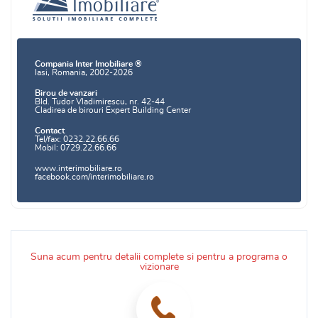
Compania Inter Imobiliare ®
Iasi, Romania, 2002-2026
Birou de vanzari
Bld. Tudor Vladimirescu, nr. 42-44
Cladirea de birouri Expert Building Center
Contact
Tel/fax: 0232.22.66.66
Mobil: 0729.22.66.66
www.interimobiliare.ro
facebook.com/interimobiliare.ro
Suna acum pentru detalii complete si pentru a programa o
vizionare