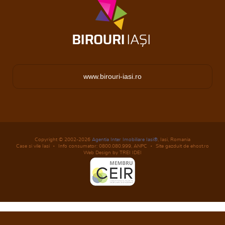
www.birouri-iasi.ro
Copyright © 2002-2026
Agentia Inter Imobiliare Iasi®
, Iasi, Romania
Case si vile Iasi
Info consumator: 0800.080.999,
ANPC
Site gazduit de ehost.ro
Web Design by TREI IDEI