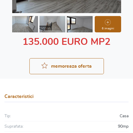
6 imagini
135.000 EURO MP2
memoreaza oferta
Caracteristici
Tip:
Casa
Suprafata:
90mp