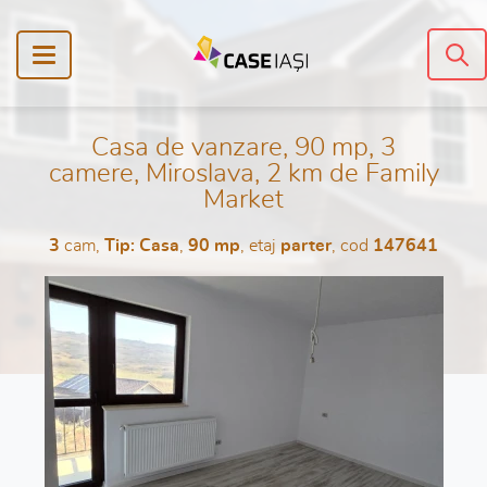
Casa de vanzare, 90 mp, 3
camere, Miroslava, 2 km de Family
Market
3
cam,
Tip: Casa
,
90 mp
, etaj
parter
, cod
147641