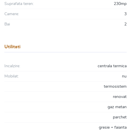
Suprafata teren:
230mp
Camere:
3
Bai
2
Utilitati
Incalzire:
centrala termica
Mobilat:
nu
termosistem
renovat
gaz metan
parchet
gresie + faianta