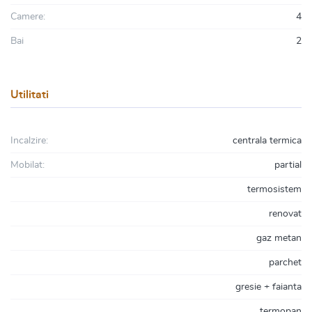
Camere:
4
Bai
2
Utilitati
Incalzire:
centrala termica
Mobilat:
partial
termosistem
renovat
gaz metan
parchet
gresie + faianta
termopan