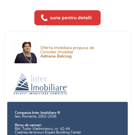
suna pentru detalii
Oferta imobiliara propusa de
Consilier Imobiliar
Adriana Belciug
Compania Inter Imobiliare ®
Iasi, Romania, 2002-2026
Birou de vanzari
Bld. Tudor Vladimirescu, nr. 42-44
Cladirea de birouri Expert Building Center