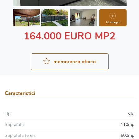
10 imagini
164.000 EURO MP2
memoreaza oferta
Caracteristici
Tip:
vila
Suprafata:
110mp
Suprafata teren:
500mp