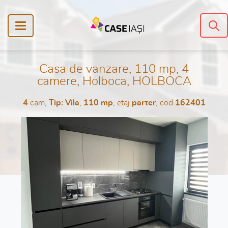
Casa de vanzare, 110 mp, 4
camere, Holboca, HOLBOCA
4
cam,
Tip: Vila
,
110 mp
, etaj
parter
, cod
162401