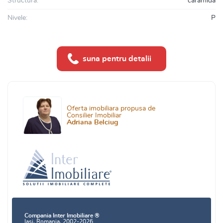
Structura:
caramida
Nivele:
P
suna pentru detalii
Oferta imobiliara propusa de
Consilier Imobiliar
Adriana Belciug
Compania Inter Imobiliare ®
Iasi, Romania, 2002-2026