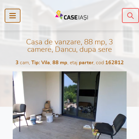
Casa de vanzare, 88 mp, 3
camere, Dancu, dupa sere
3
cam,
Tip: Vila
,
88 mp
, etaj
parter
, cod
162812