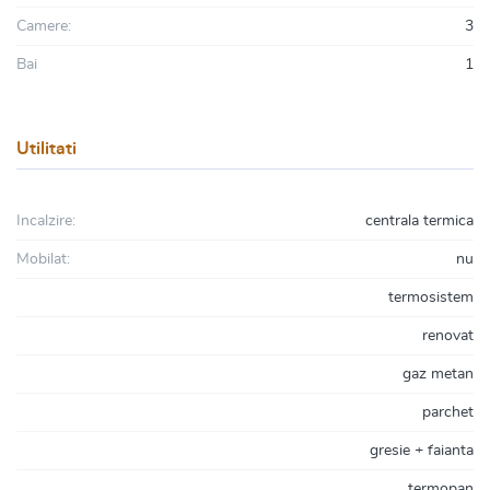
Camere:
3
Bai
1
Utilitati
Incalzire:
centrala termica
Mobilat:
nu
termosistem
renovat
gaz metan
parchet
gresie + faianta
termopan