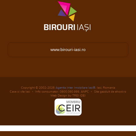
www.birouri-iasi.ro
Copyright © 2002-2026
Agentia Inter Imobiliare Iasi®
, Iasi, Romania
Case si vile Iasi
Info consumator: 0800.080.999,
ANPC
Site gazduit de ehost.ro
Web Design by TREI IDEI