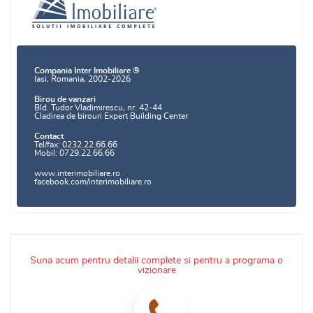
Compania Inter Imobiliare ®
Iasi, Romania, 2002-2026
Birou de vanzari
Bld. Tudor Vladimirescu, nr. 42-44
Cladirea de birouri Expert Building Center
Contact
Tel/fax: 0232.22.66.66
Mobil: 0729.22.66.66
www.interimobiliare.ro
facebook.com/interimobiliare.ro
Suna acum pentru detalii complete si pentru a programa o
vizionare