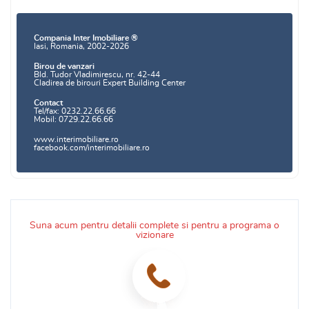
Compania Inter Imobiliare ®
Iasi, Romania, 2002-2026
Birou de vanzari
Bld. Tudor Vladimirescu, nr. 42-44
Cladirea de birouri Expert Building Center
Contact
Tel/fax: 0232.22.66.66
Mobil: 0729.22.66.66
www.interimobiliare.ro
facebook.com/interimobiliare.ro
Suna acum pentru detalii complete si pentru a programa o
vizionare