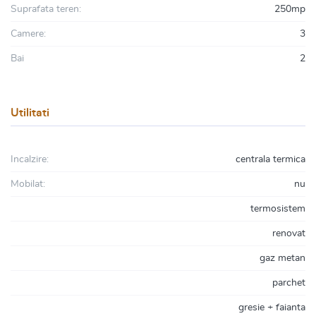
Suprafata teren:
250mp
Camere:
3
Bai
2
Utilitati
Incalzire:
centrala termica
Mobilat:
nu
termosistem
renovat
gaz metan
parchet
gresie + faianta