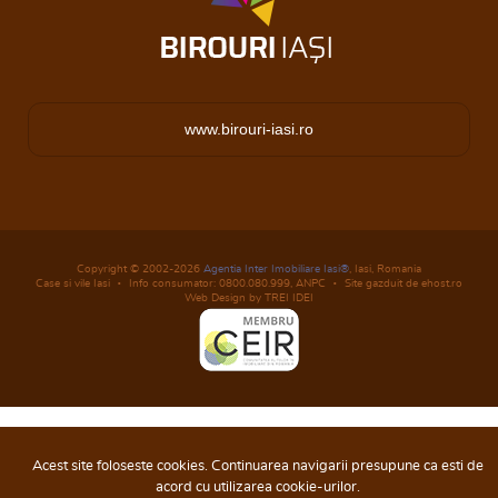
www.birouri-iasi.ro
Copyright © 2002-2026
Agentia Inter Imobiliare Iasi®
, Iasi, Romania
Case si vile Iasi
Info consumator: 0800.080.999,
ANPC
Site gazduit de ehost.ro
Web Design by TREI IDEI
Acest site foloseste cookies. Continuarea navigarii presupune ca esti de
acord cu utilizarea cookie-urilor.