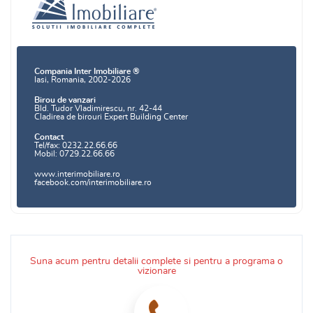
Compania Inter Imobiliare ®
Iasi, Romania, 2002-2026
Birou de vanzari
Bld. Tudor Vladimirescu, nr. 42-44
Cladirea de birouri Expert Building Center
Contact
Tel/fax: 0232.22.66.66
Mobil: 0729.22.66.66
www.interimobiliare.ro
facebook.com/interimobiliare.ro
Suna acum pentru detalii complete si pentru a programa o
vizionare