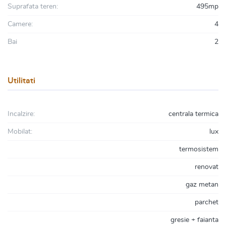
Suprafata teren:
495mp
Camere:
4
Bai
2
Utilitati
Incalzire:
centrala termica
Mobilat:
lux
termosistem
renovat
gaz metan
parchet
gresie + faianta