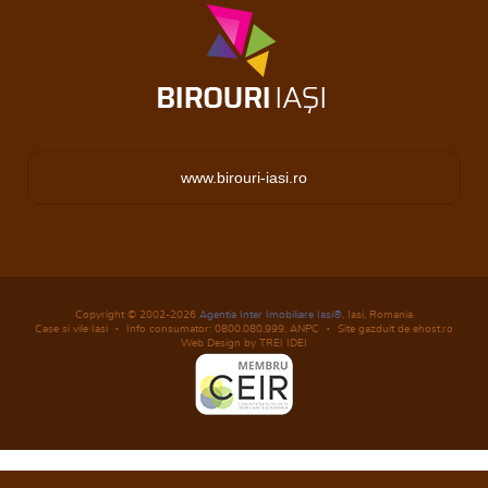
www.birouri-iasi.ro
Copyright © 2002-2026
Agentia Inter Imobiliare Iasi®
, Iasi, Romania
Case si vile Iasi
Info consumator: 0800.080.999,
ANPC
Site gazduit de ehost.ro
Web Design by TREI IDEI