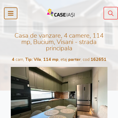
Casa de vanzare, 4 camere, 114
mp, Bucium, Visani - strada
principala
4
cam,
Tip: Vila
,
114 mp
, etaj
parter
, cod
162651