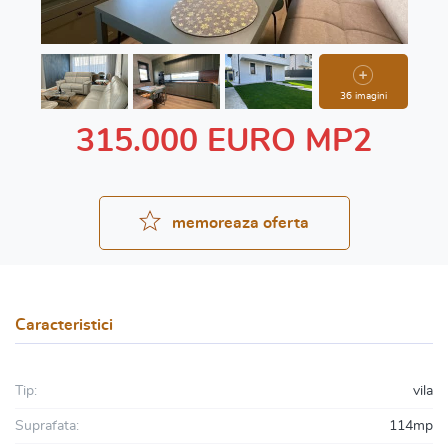
36 imagini
315.000 EURO MP2
memoreaza oferta
Caracteristici
Tip:
vila
Suprafata:
114mp