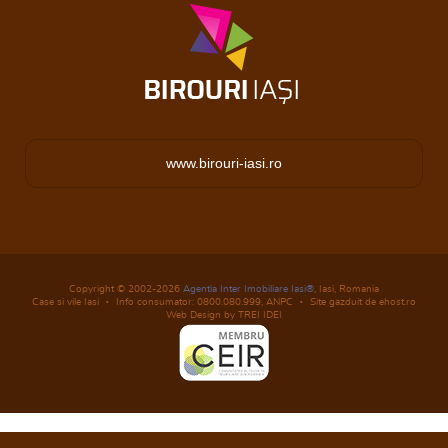
www.birouri-iasi.ro
Copyright © 2002-2026
Agentia Inter Imobiliare Iasi®
, Iasi, Romania
Case si vile Iasi
Info consumator: 0800.080.999,
ANPC
Site gazduit de ehost.ro
Web Design by TREI IDEI