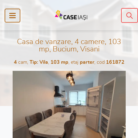
Casa de vanzare, 4 camere, 103
mp, Bucium, Visani
4
cam,
Tip: Vila
,
103 mp
, etaj
parter
, cod
161872