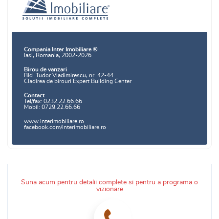
Compania Inter Imobiliare ®
Iasi, Romania, 2002-2026
Birou de vanzari
Bld. Tudor Vladimirescu, nr. 42-44
Cladirea de birouri Expert Building Center
Contact
Tel/fax: 0232.22.66.66
Mobil: 0729.22.66.66
www.interimobiliare.ro
facebook.com/interimobiliare.ro
Suna acum pentru detalii complete si pentru a programa o
vizionare