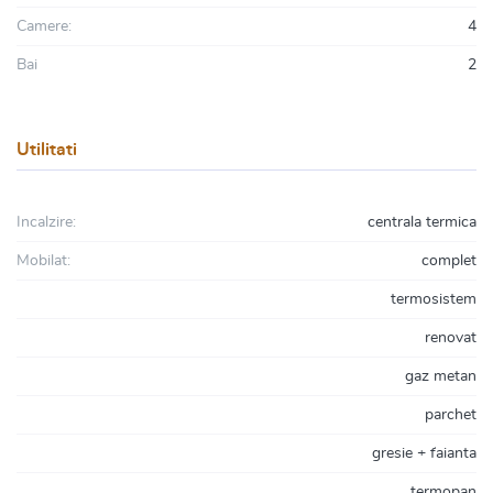
Camere:
4
Bai
2
Utilitati
Incalzire:
centrala termica
Mobilat:
complet
termosistem
renovat
gaz metan
parchet
gresie + faianta
termopan