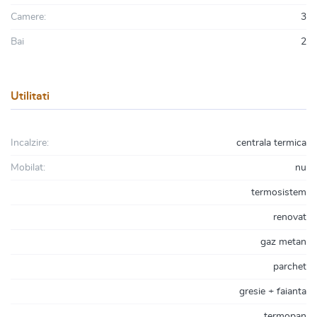
Camere:
3
Bai
2
Utilitati
Incalzire:
centrala termica
Mobilat:
nu
termosistem
renovat
gaz metan
parchet
gresie + faianta
termopan