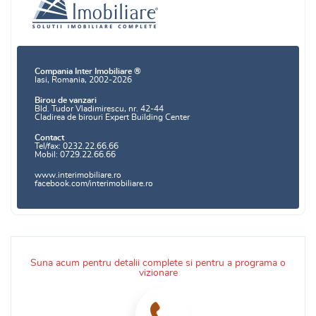
Compania Inter Imobiliare ®
Iasi, Romania, 2002-2026
Birou de vanzari
Bld. Tudor Vladimirescu, nr. 42-44
Cladirea de birouri Expert Building Center
Contact
Tel/fax: 0232.22.66.66
Mobil: 0729.22.66.66
www.interimobiliare.ro
facebook.com/interimobiliare.ro
Suna acum pentru detalii complete si pentru a programa o
vizionare