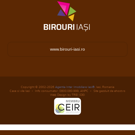
www.birouri-iasi.ro
Copyright © 2002-2026
Agentia Inter Imobiliare Iasi®
, Iasi, Romania
Case si vile Iasi
Info consumator: 0800.080.999,
ANPC
Site gazduit de ehost.ro
Web Design by TREI IDEI