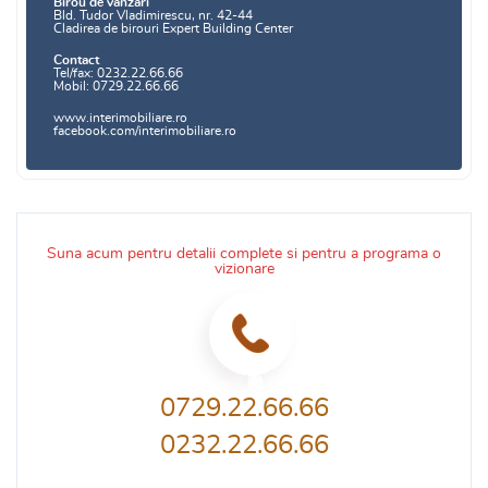
Birou de vanzari
Bld. Tudor Vladimirescu, nr. 42-44
Cladirea de birouri Expert Building Center
Contact
Tel/fax: 0232.22.66.66
Mobil: 0729.22.66.66
www.interimobiliare.ro
facebook.com/interimobiliare.ro
Suna acum pentru detalii complete si pentru a programa o
vizionare
0729.22.66.66
0232.22.66.66