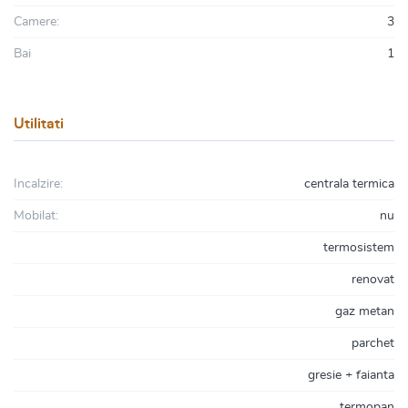
Camere:
3
Bai
1
Utilitati
Incalzire:
centrala termica
Mobilat:
nu
termosistem
renovat
gaz metan
parchet
gresie + faianta
termopan