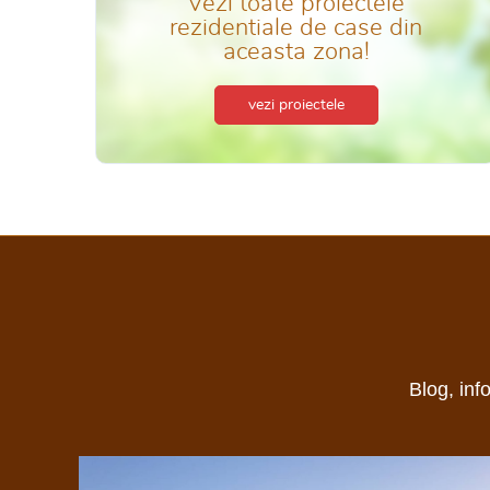
Vezi toate proiectele
rezidentiale de case din
aceasta zona!
vezi proiectele
Blog, inf