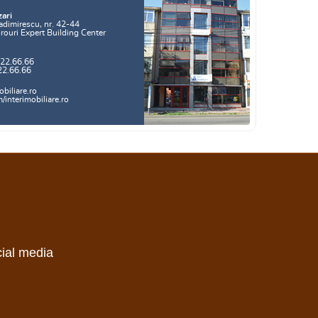
zari
adimirescu, nr. 42-44
irouri Expert Building Center
.22.66.66
22.66.66
biliare.ro
interimobiliare.ro
cial media