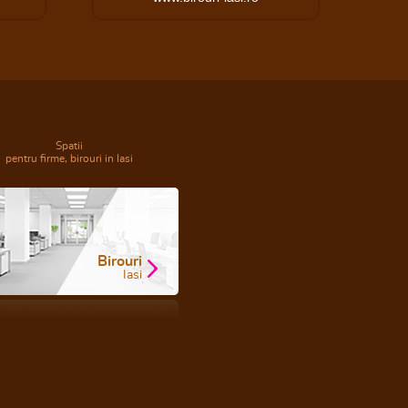
Spatii
pentru firme, birouri in Iasi
Birouri
Iasi