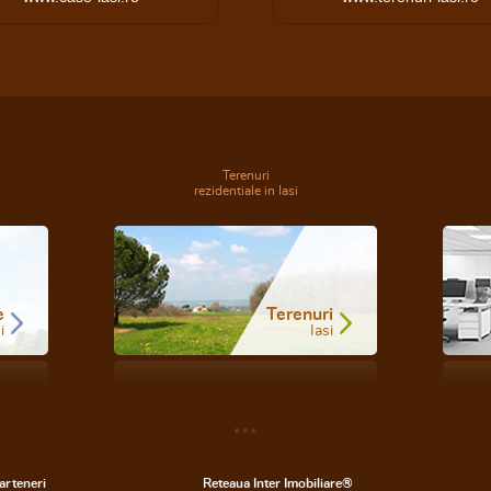
Terenuri
rezidentiale in Iasi
e
Terenuri
i
Iasi
arteneri
Reteaua Inter Imobiliare®