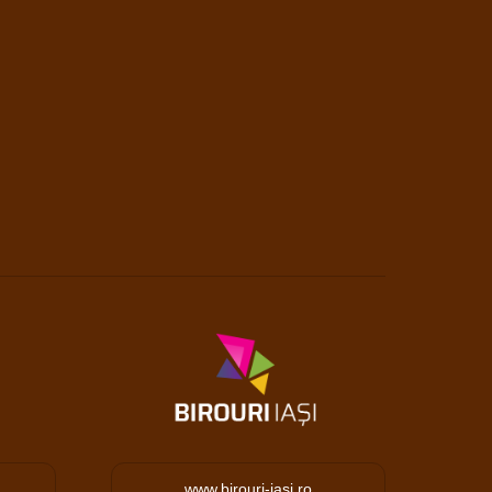
www.birouri-iasi.ro