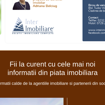
Imobiliar
Birou de van
Adriana Belciug
Bld. Tudor Vl
Cladirea de b
Contact
Tel/fax: 0232
Mobil: 0729.
www.interimo
facebook.com/
Fii la curent cu cele mai noi
informatii din piata imobiliara
ormatii calde de la agentiile imobiliare si partenerii din so