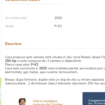
An constructie:
2020
Nivele:
P+E1
Descriere
Casa propusa spre vanzare este situata in Iasi, zona Breazu (dupa Fa
250 mp
si este compusa din 3 camere si dependinte.
Planul casei este:
P+E1
Casa este construita in
2020
, este mobilata partial, are incalzire pri
electricitate, gaz metan, apa curenta, termosistem,
Breazu dupa farmacie ,duplex este un etaj de vila cu intrare separat
,baie,bucatarie , 2 dormitoare ,baie,2 balcoane ,beci,teren 250 mp ra
Compania Int
Oferta imobiliara
Iasi, Romani
propusa de Consilier