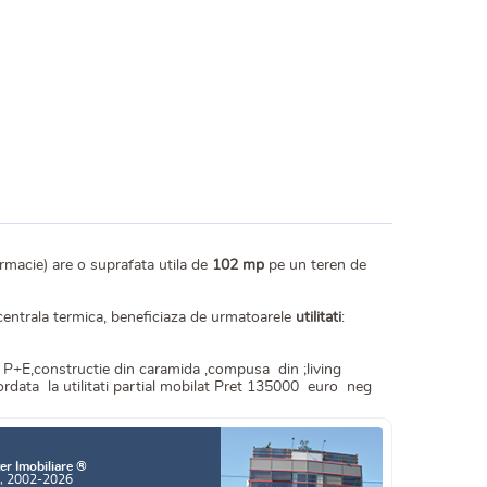
rmacie) are o suprafata utila de
102 mp
pe un teren de
n centrala termica, beneficiaza de urmatoarele
utilitati
:
a P+E,constructie din caramida ,compusa din ;living
cordata la utilitati partial mobilat Pret 135000 euro neg
er Imobiliare ®
a, 2002-2026