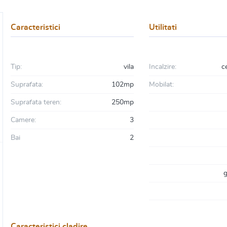
Caracteristici
Utilitati
Tip:
vila
Incalzire:
c
Suprafata:
102mp
Mobilat:
Suprafata teren:
250mp
Camere:
3
Bai
2
g
Caracteristici cladire