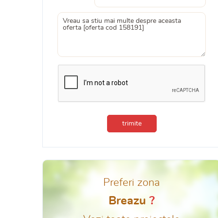
trimite
Preferi zona
Breazu
?