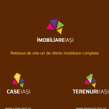
Reteaua de site-uri de oferte imobiliare complete
www.case-iasi.ro
www.terenuri-iasi.ro