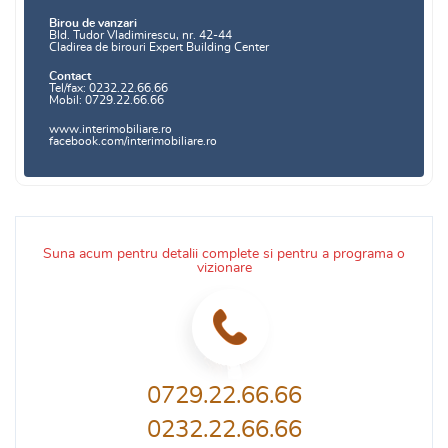
Birou de vanzari
Bld. Tudor Vladimirescu, nr. 42-44
Cladirea de birouri Expert Building Center
Contact
Tel/fax: 0232.22.66.66
Mobil: 0729.22.66.66
www.interimobiliare.ro
facebook.com/interimobiliare.ro
Suna acum pentru detalii complete si pentru a programa o
vizionare
0729.22.66.66
0232.22.66.66