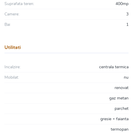
Suprafata teren:
400mp
Camere:
3
Bai
1
Utilitati
Incalzire:
centrala termica
Mobilat:
nu
renovat
gaz metan
parchet
gresie + faianta
termopan