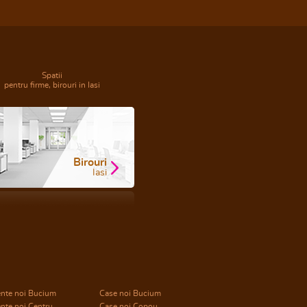
Spatii
pentru firme, birouri in Iasi
Birouri
Iasi
nte noi Bucium
Case noi Bucium
nte noi Centru
Case noi Copou