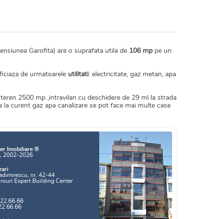
ensiunea Garofita) are o suprafata utila de
106 mp
pe un
neficiaza de urmatoarele
utilitati
: electricitate, gaz metan, apa
u teren 2500 mp ,intravilan cu deschidere de 29 ml la strada
ta la curent gaz apa canalizare se pot face mai multe case
er Imobiliare ®
a, 2002-2026
zari
adimirescu, nr. 42-44
irouri Expert Building Center
.22.66.66
22.66.66