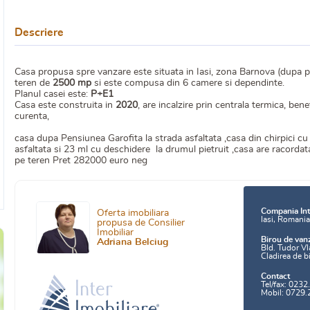
Descriere
Casa propusa spre vanzare este situata in Iasi, zona Barnova (dupa p
teren de
2500 mp
si este compusa din 6 camere si dependinte.
Planul casei este:
P+E1
Casa este construita in
2020
, are incalzire prin centrala termica, be
curenta,
casa dupa Pensiunea Garofita la strada asfaltata ,casa din chirpici c
asfaltata si 23 ml cu deschidere la drumul pietruit ,casa are racorda
pe teren Pret 282000 euro neg
Compania Int
Oferta imobiliara
Iasi, Romani
propusa de Consilier
Imobiliar
Birou de van
Adriana Belciug
Bld. Tudor Vl
Cladirea de b
Contact
Tel/fax: 0232
Mobil: 0729.