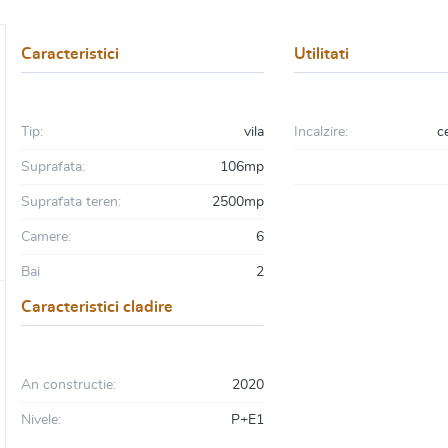
Caracteristici
Utilitati
Tip:
vila
Incalzire:
c
Suprafata:
106mp
Suprafata teren:
2500mp
Camere:
6
Bai
2
Caracteristici cladire
An constructie:
2020
Nivele:
P+E1