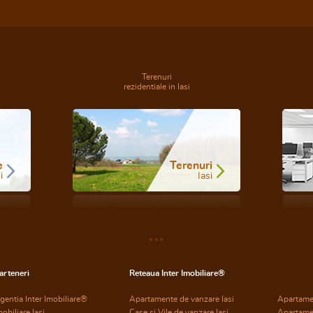
Terenuri
rezidentiale in Iasi
e
Terenuri
i
Iasi
arteneri
Reteaua Inter Imobiliare®
gentia Inter Imobiliare®
Apartamente de vanzare Iasi
Apartame
mobiliare Iasi
Case si Vile de vanzare Iasi
Apartame