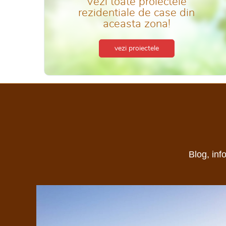
Vezi toate proiectele
rezidentiale de case din
aceasta zona!
vezi proiectele
Blog, inf