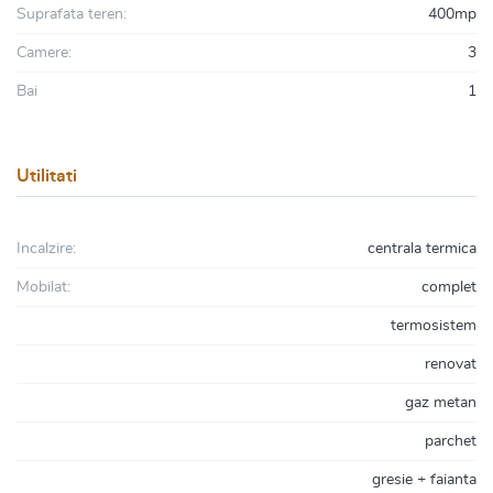
Suprafata teren:
400mp
Camere:
3
Bai
1
Utilitati
Incalzire:
centrala termica
Mobilat:
complet
termosistem
renovat
gaz metan
parchet
gresie + faianta