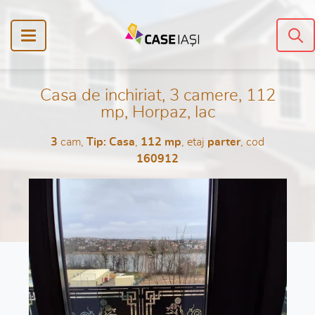
Casa de inchiriat, 3 camere, 112
mp, Horpaz, lac
3
cam,
Tip: Casa
,
112 mp
, etaj
parter
, cod
160912