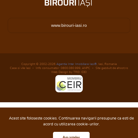
www.birouri-iasi.ro
Copyright © 2002-2026
Agentia Inter Imobiliare Iasi®
, Iasi, Romania
Case si vile Iasi
Info consumator: 0800.080.999,
ANPC
Site gazduit de ehost.ro
Web Design by TREI IDEI
Acest site foloseste cookies. Continuarea navigarii presupune ca esti de
acord cu utilizarea cookie-urilor.
Am inteles