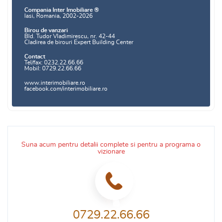
Compania Inter Imobiliare ®
Iasi, Romania, 2002-2026
Birou de vanzari
Bld. Tudor Vladimirescu, nr. 42-44
Cladirea de birouri Expert Building Center
Contact
Tel/fax: 0232.22.66.66
Mobil: 0729.22.66.66
www.interimobiliare.ro
facebook.com/interimobiliare.ro
Suna acum pentru detalii complete si pentru a programa o
vizionare
0729.22.66.66