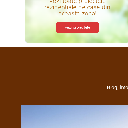
Vezi toate proiectele
rezidentiale de case din
aceasta zona!
vezi proiectele
Blog, inf