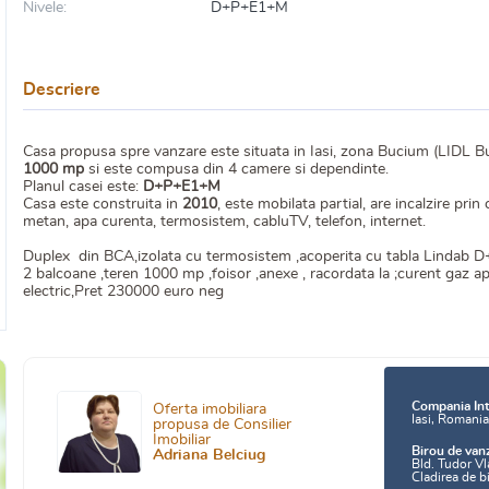
Nivele:
D+P+E1+M
Descriere
Casa propusa spre vanzare este situata in Iasi, zona Bucium (LIDL B
1000 mp
si este compusa din 4 camere si dependinte.
Planul casei este:
D+P+E1+M
Casa este construita in
2010
, este mobilata partial, are incalzire pri
metan, apa curenta, termosistem, cabluTV, telefon, internet.
Duplex din BCA,izolata cu termosistem ,acoperita cu tabla Lindab D
2 balcoane ,teren 1000 mp ,foisor ,anexe , racordata la ;curent gaz ap
electric,Pret 230000 euro neg
Compania Int
Oferta imobiliara
Iasi, Romani
propusa de Consilier
Imobiliar
Birou de van
Adriana Belciug
Bld. Tudor Vl
Cladirea de b