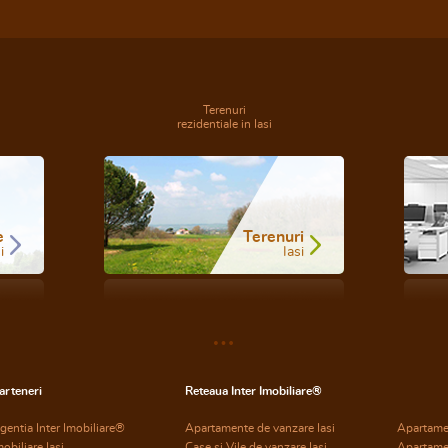
Terenuri
rezidentiale in Iasi
e
Terenuri
i
Iasi
arteneri
Reteaua Inter Imobiliare®
gentia Inter Imobiliare®
Apartamente de vanzare Iasi
Apartame
mobiliare Iasi
Case si Vile de vanzare Iasi
Apartame