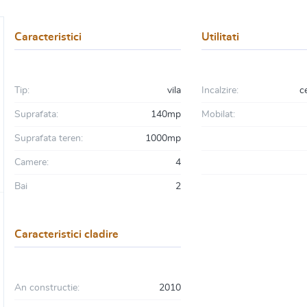
Caracteristici
Utilitati
Tip:
vila
Incalzire:
c
Suprafata:
140mp
Mobilat:
Suprafata teren:
1000mp
Camere:
4
Bai
2
Caracteristici cladire
An constructie:
2010