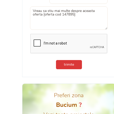
trimite
Preferi zona
Bucium
?