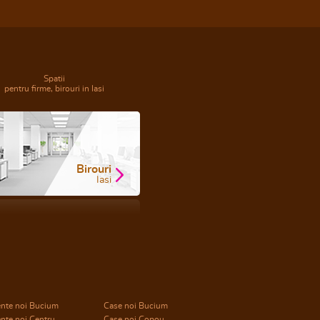
Spatii
pentru firme, birouri in Iasi
Birouri
Iasi
nte noi Bucium
Case noi Bucium
nte noi Centru
Case noi Copou