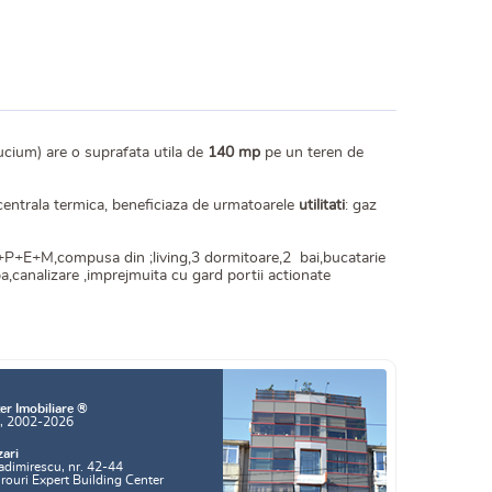
ucium) are o suprafata utila de
140 mp
pe un teren de
n centrala termica, beneficiaza de urmatoarele
utilitati
: gaz
+P+E+M,compusa din ;living,3 dormitoare,2 bai,bucatarie
a,canalizare ,imprejmuita cu gard portii actionate
er Imobiliare ®
a, 2002-2026
zari
adimirescu, nr. 42-44
irouri Expert Building Center