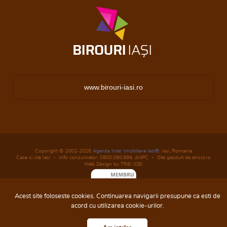
www.birouri-iasi.ro
Copyright © 2002-2026
Agentia Inter Imobiliare Iasi®
, Iasi, Romania
Case si vile Iasi
Info consumator: 0800.080.999,
ANPC
Site gazduit de ehost.ro
Web Design by TREI IDEI
Acest site foloseste cookies. Continuarea navigarii presupune ca esti de
acord cu utilizarea cookie-urilor.