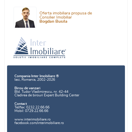
Oferta imobiliara propusa de
Consilier Imobiliar
Bogdan Busila
Compania Inter Imobiliare ®
Iasi, Romania, 2002-2026
Birou de vanzari
Bld. Tudor Vladimirescu, nr. 42-44
Cladirea de birouri Expert Building Center
Contact
Tel/fax: 0232.22.66.66
Mobil: 0729.22.66.66
www.interimobiliare.ro
facebook.com/interimobiliare.ro