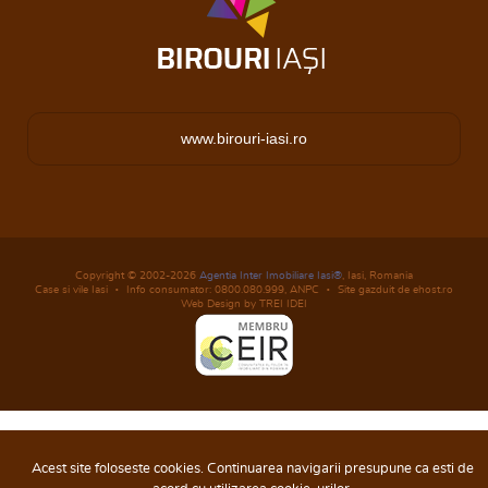
www.birouri-iasi.ro
Copyright © 2002-2026
Agentia Inter Imobiliare Iasi®
, Iasi, Romania
Case si vile Iasi
Info consumator: 0800.080.999,
ANPC
Site gazduit de ehost.ro
Web Design by TREI IDEI
Acest site foloseste cookies. Continuarea navigarii presupune ca esti de