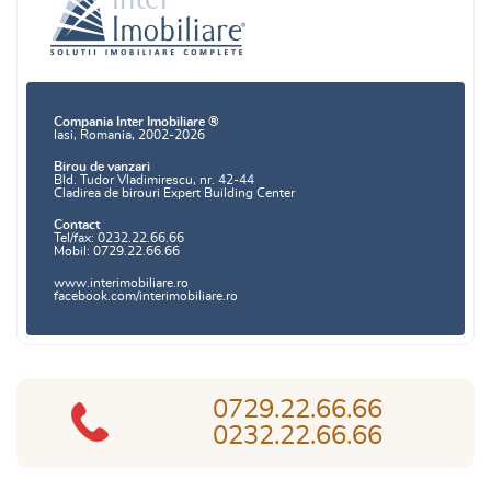
Compania Inter Imobiliare ®
Iasi, Romania, 2002-2026
Birou de vanzari
Bld. Tudor Vladimirescu, nr. 42-44
Cladirea de birouri Expert Building Center
Contact
Tel/fax: 0232.22.66.66
Mobil: 0729.22.66.66
www.interimobiliare.ro
facebook.com/interimobiliare.ro
0729.22.66.66
0232.22.66.66