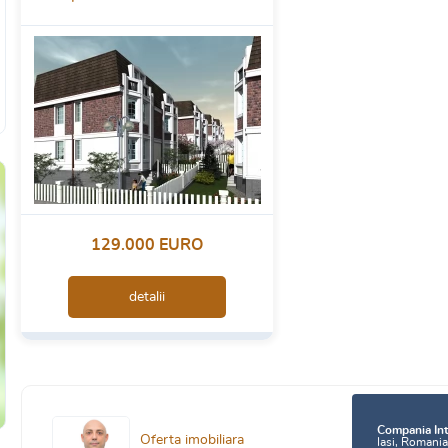
129.000 EURO
detalii
Compania Int
Oferta imobiliara
Iasi, Romani