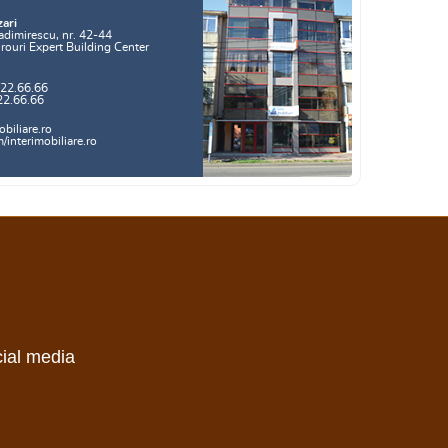
zari
adimirescu, nr. 42-44
irouri Expert Building Center
.22.66.66
22.66.66
biliare.ro
interimobiliare.ro
cial media