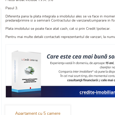
Pretul afisat include T.V.A. 5%
Pasul 3.
Diferenta pana la plata integrala a imobilului ales se va face in momen
predare/primire si a semnarii Contractului de vanzare/cumparare in f
Plata imobilului se poate face atat cash, cat si prin Credit Ipotecar.
Pentru mai multe detalii contactati reprezentantul de vanzari, la num
Apartament cu 5 camere