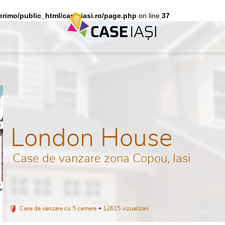
erimo/public_html/case-iasi.ro/page.php
on line
37
London House
Case de vanzare zona Copou, Iasi
Case de vanzare cu 5 camere
12615 vizualizari