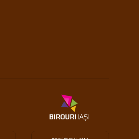
www.birouri-iasi.ro