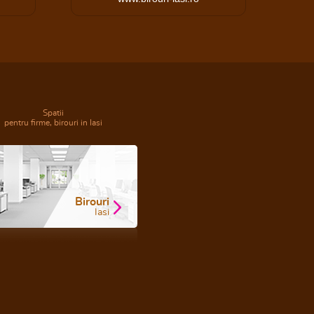
Spatii
pentru firme, birouri in Iasi
Birouri
Iasi