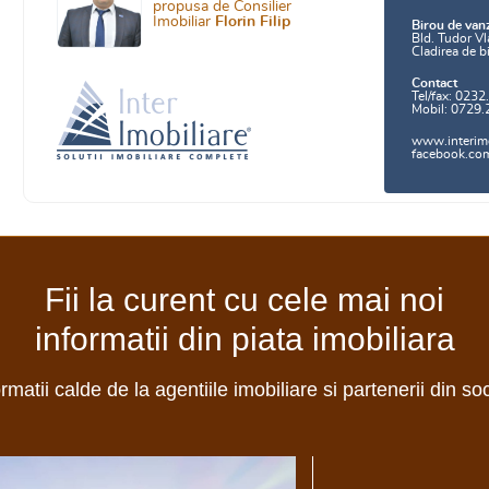
propusa de Consilier
Imobiliar
Florin Filip
Birou de van
Bld. Tudor Vl
Cladirea de b
Contact
Tel/fax: 0232
Mobil: 0729.
www.interimo
facebook.com/
Fii la curent cu cele mai noi
informatii din piata imobiliara
ormatii calde de la agentiile imobiliare si partenerii din so