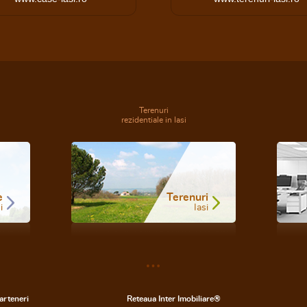
Terenuri
rezidentiale in Iasi
e
Terenuri
i
Iasi
arteneri
Reteaua Inter Imobiliare®