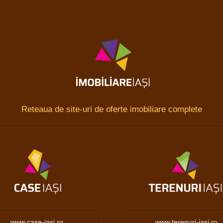
Reteaua de site-uri de oferte imobiliare complete
www.case-iasi.ro
www.terenuri-iasi.ro