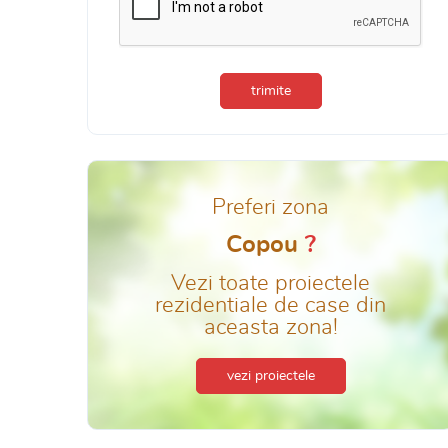
trimite
Preferi zona
Copou
?
Vezi toate proiectele
rezidentiale de case din
aceasta zona!
vezi proiectele