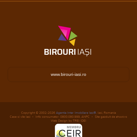
www.birouri-iasi.ro
Copyright © 2002-2026
Agentia Inter Imobiliare Iasi®
, Iasi, Romania
Case si vile Iasi
Info consumator: 0800.080.999,
ANPC
Site gazduit de ehost.ro
Web Design by TREI IDEI