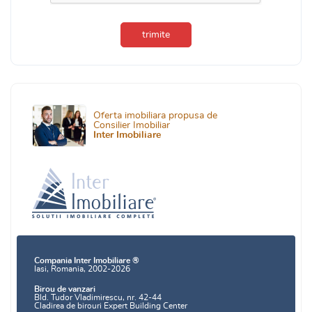
trimite
Oferta imobiliara propusa de
Consilier Imobiliar
Inter Imobiliare
Compania Inter Imobiliare ®
Iasi, Romania, 2002-2026
Birou de vanzari
Bld. Tudor Vladimirescu, nr. 42-44
Cladirea de birouri Expert Building Center