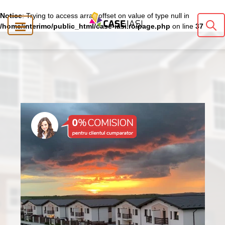
Notice
: Trying to access array offset on value of type null in
/home/interimo/public_html/case-iasi.ro/page.php
on line
37