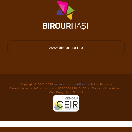
www.birouri-iasi.ro
Copyright © 2002-2026
Agentia Inter Imobiliare Iasi®
, Iasi, Romania
Case si vile Iasi
Info consumator: 0800.080.999,
ANPC
Site gazduit de ehost.ro
Web Design by TREI IDEI