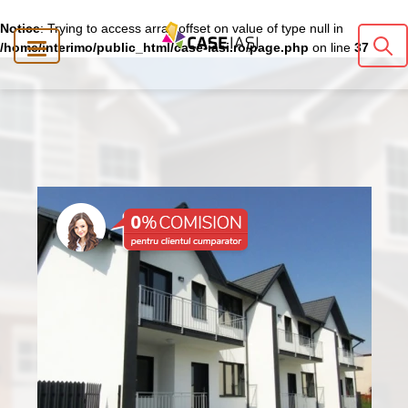
Notice
: Trying to access array offset on value of type null in
/home/interimo/public_html/case-iasi.ro/page.php
on line
37