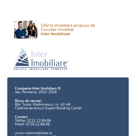
Oferta imobiliara propusa de
Consilier Imobiliar
Inter Imobiliare
Compania Inter Imobiliare ®
Iasi, Romania, 2002-2026
Birou de vanzari
Bld. Tudor Vladimirescu, nr. 42-44
Cladirea de birouri Expert Building Center
Contact
Tel/fax: 0232.22.66.66
Mobil: 0729.22.66.66
www.interimobiliare.ro