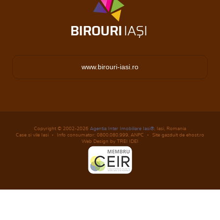
www.birouri-iasi.ro
Copyright © 2002-2026
Agentia Inter Imobiliare Iasi®
, Iasi, Romania
Case si vile Iasi
Info consumator: 0800.080.999,
ANPC
Site gazduit de ehost.ro
Web Design by TREI IDEI