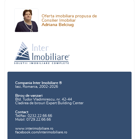
Oferta imobiliara propusa de
Consilier Imobiliar
Adriana Belciug
Compania Inter Imobiliare ®
Iasi, Romania, 2002-2026
Birou de vanzari
Bld. Tudor Vladimirescu, nr. 42-44
Cladirea de birouri Expert Building Center
Contact
Tel/fax: 0232.22.66.66
Mobil: 0729.22.66.66
www.interimobiliare.ro
facebook.com/interimobiliare.ro