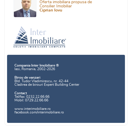
Oferta imobiliara propusa de
Consilier Imobiliar
Ciprian Iovu
Compania Inter Imobiliare ®
Iasi, Romania, 2002-2026
Birou de vanzari
Bld. Tudor Vladimirescu, nr. 42-44
Cladirea de birouri Expert Building Center
Contact
Tel/fax: 0232.22.66.66
Mobil: 0729.22.66.66
www.interimobiliare.ro
facebook.com/interimobiliare.ro