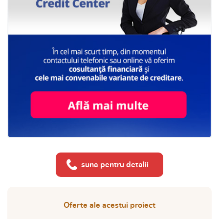
suna pentru detalii
Oferte ale acestui proiect