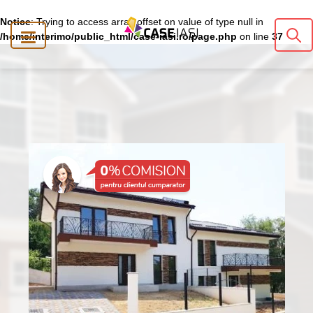
Notice
: Trying to access array offset on value of type null in
/home/interimo/public_html/case-iasi.ro/page.php
on line
37