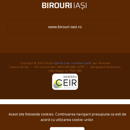
www.birouri-iasi.ro
Copyright © 2002-2026
Agentia Inter Imobiliare Iasi®
, Iasi, Romania
Case si vile Iasi
Info consumator: 0800.080.999,
ANPC
Site gazduit de ehost.ro
Web Design by TREI IDEI
Acest site foloseste cookies. Continuarea navigarii presupune ca esti de
acord cu utilizarea cookie-urilor.