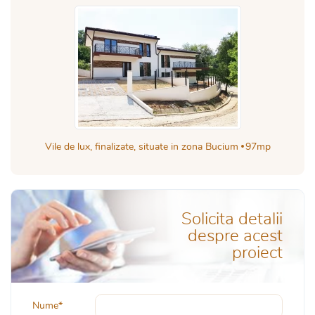
Vile de lux, finalizate, situate in zona Bucium
97mp
Solicita detalii
despre acest
proiect
Nume*