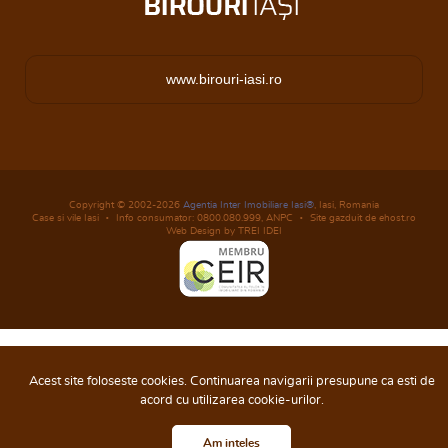
www.birouri-iasi.ro
Copyright © 2002-2026
Agentia Inter Imobiliare Iasi®
, Iasi, Romania
Case si vile Iasi
Info consumator: 0800.080.999,
ANPC
Site gazduit de ehost.ro
Web Design by TREI IDEI
Acest site foloseste cookies. Continuarea navigarii presupune ca esti de
acord cu utilizarea cookie-urilor.
Am inteles