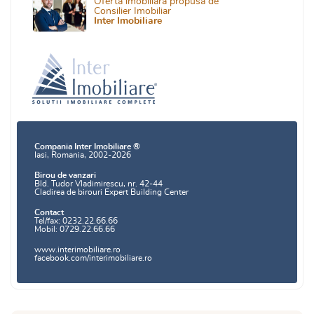
Oferta imobiliara propusa de
Consilier Imobiliar
Inter Imobiliare
Compania Inter Imobiliare ®
Iasi, Romania, 2002-2026
Birou de vanzari
Bld. Tudor Vladimirescu, nr. 42-44
Cladirea de birouri Expert Building Center
Contact
Tel/fax: 0232.22.66.66
Mobil: 0729.22.66.66
www.interimobiliare.ro
facebook.com/interimobiliare.ro