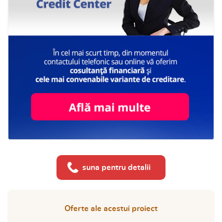
suna pentru detalii
Oferte ale acestui proiect