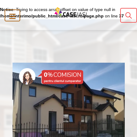
Notice
: Trying to access array offset on value of type null in
/home/interimo/public_html/case-iasi.ro/page.php
on line
37