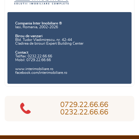
Compania Inter Imobiliare ®
Iasi, Romania, 2002-2026
Birou de vanzari
Bld. Tudor Vladimirescu, nr. 42-44
Cladirea de birouri Expert Building Center
Contact
Tel/fax: 0232.22.66.66
Mobil: 0729.22.66.66
www.interimobiliare.ro
facebook.com/interimobiliare.ro
0729.22.66.66
0232.22.66.66